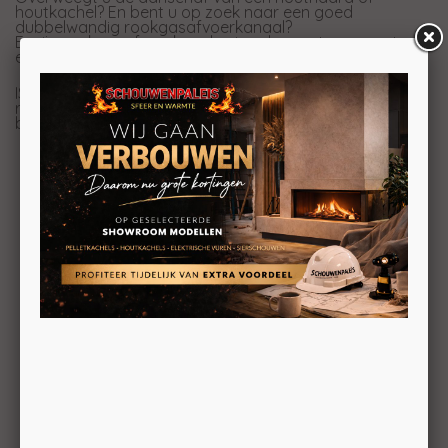
houtkachel? En bent u op zoek naar een goed
dubbelwandig rookgasafvoerkanaal?
Er zijn rookgasafvoerkanalen in vele soorten en maten,
er is er geen een zó betrouwbaar en veilig als ISODUCT!
ISODUCT is – onomstotelijk bewezen – het veiligste
rookkanaal van Nederland. Bescherm uw (t)huis. Want
brandveiligheid is geen kinderspel.
ISODUCT
Dubbelwandig
rookgasafvoerkanaal
BEKIJKEN