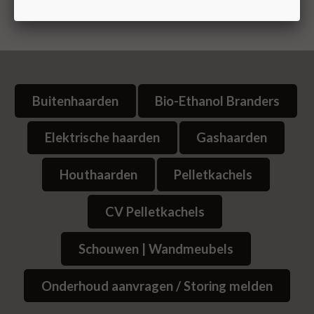
Buitenhaarden
Bio-Ethanol Branders
Elektrische haarden
Gashaarden
Houthaarden
Pelletkachels
CV Pelletkachels
Schouwen | Wandmeubels
Onderhoud aanvragen / Storing melden