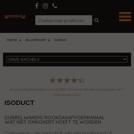
Home
Assortiment
Isoduct
Beoordeling
8.8
gebaseerd op
120
individuele klantbeoordelingen op
5-
sterrenspecialist
ISODUCT
DUBBELWANDIG ROOKGASAFVOERKANAAL
WAT NIET OMKOKERT HOEFT TE WORDEN
Overweegt u de aanschaf van een houthaard of