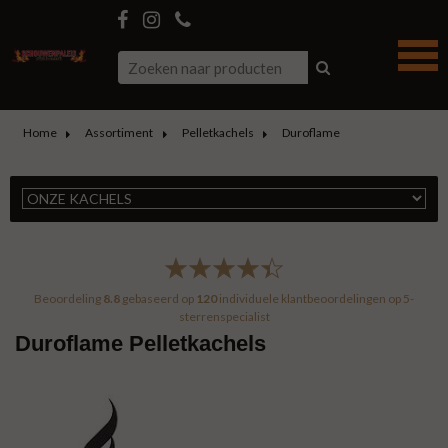
Home
Assortiment
Pelletkachels
Duroflame
Beoordeling
8.8
gebaseerd op
120
individuele klantbeoordelingen op
5-
sterrenspecialist
Duroflame Pelletkachels