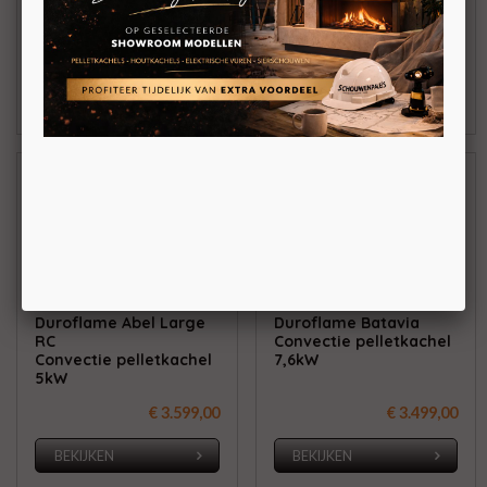
5kW
5kW
€ 3.199,00
€ 3.299,00
BEKIJKEN
BEKIJKEN
Duroflame Abel Large
Duroflame Batavia
RC
Convectie pelletkachel
Convectie pelletkachel
7,6kW
5kW
€ 3.599,00
€ 3.499,00
BEKIJKEN
BEKIJKEN