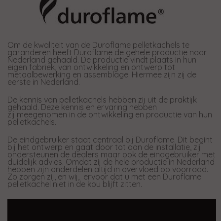
Om de kwaliteit van de Duroflame pelletkachels te
garanderen heeft Duroflame de gehele productie naar
Nederland gehaald. De productie vindt plaats in hun
eigen fabriek, van ontwikkeling en ontwerp tot
metaalbewerking en assemblage. Hiermee zijn zij de
eerste in Nederland.
De kennis van pelletkachels hebben zij uit de praktijk
gehaald. Deze kennis en ervaring hebben
zij meegenomen in de ontwikkeling en productie van hun
pelletkachels.
De eindgebruiker staat centraal bij Duroflame. Dit begint
bij het ontwerp en gaat door tot aan de installatie, zij
ondersteunen de dealers maar ook de eindgebruiker met
duidelijk advies. Omdat zij de hele productie in Nederland
hebben zijn onderdelen altijd in overvloed op voorraad.
Zo zorgen zij, en wij, ervoor dat u met een Duroflame
pelletkachel niet in de kou blijft zitten.