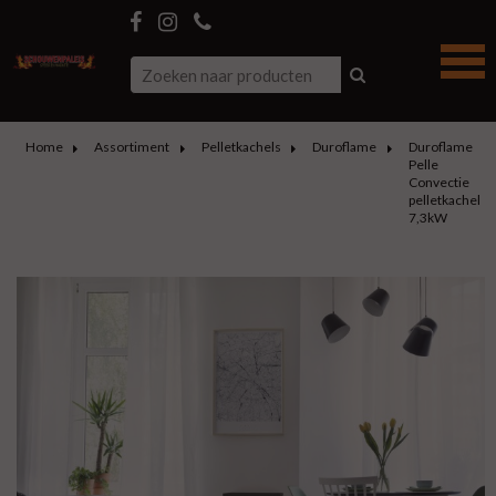
Home
Assortiment
Pelletkachels
Duroflame
Duroflame
Pelle
Convectie
pelletkachel
7,3kW