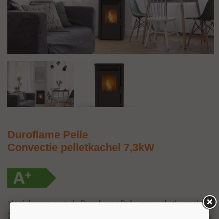
Duroflame Pelle
Convectie pelletkachel 7,3kW
Maak kennis met de Duroflame Pelle, een pelletkachel die
uitblinkt in design, gebruiksgemak en efficiëntie. Deze
kachel combineert een strak, modern uiterlijk met slimme