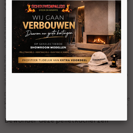
innovaties, waardoor het de perfecte keuze is voor wie
warmte en stijl in huis wil halen.
De Pelle kachel is, net als alle pelletkachels van
Duroflame, volledig instelbaar, met dank aan de
timerfunctie en weekinstelling. De kachel is van een
robuuste kwaliteit, heeft een strak design en een hoge
verbranding. Het display is bovendien op een subtiele
manier verborgen in het pelletsreservoir, waardoor niets
de aangename, nostalgische sfeer nog in de weg staat.
Onderhoud is nog nooit zo makkelijk geweest. De Pelle
heeft een serviceluik aan de achterzijde, zodat je
eenvoudig bij de vijzelmotor en gloeibougie kunt komen.
Bovendien beschikt de kachel over een handige
schoonmaakopening voor de rookgasventilator, die zich
direct onder de brandpotbak bevindt. Hierdoor wordt
schoonmaken een eenvoudige en snelle klus.
De Pelle is wifi voorbereid, wat betekent dat je optioneel
een Duepi WiFi-module kunt aansluiten. Hiermee kun je de
kachel op afstand bedienen via je smartphone of tablet,
voor een nog comfortabelere gebruikerservaring.
Bewonder deze pelletkachel zelf