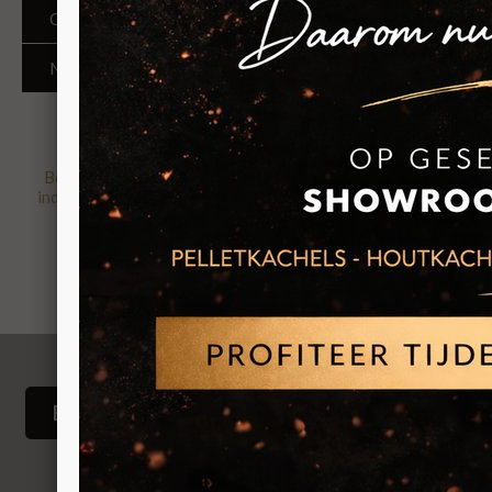
ONZE MERKEN
NIEUWSPAGINA
Beoordeling
8.8
gebaseerd op
120
individuele klantbeoordelingen op
5-
sterrenspecialist
Buitenhaarden
Bio-Ethanol Branders
Schouwe