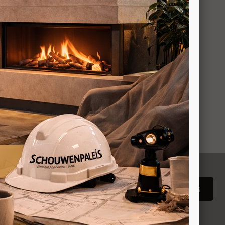
arden
Pelletkachels
CV Pelletkachels
ng melden