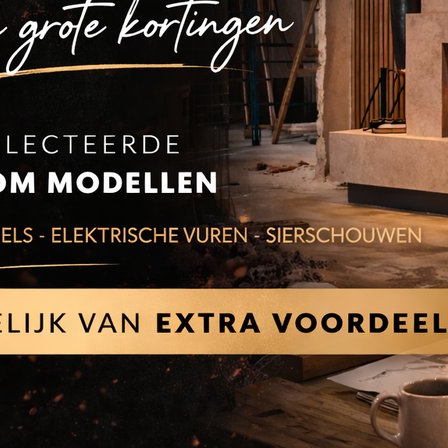
Elektrische haarden
Gashaarden
Houtha
n | Wandmeubels
Onderhoud aanvragen / Stori