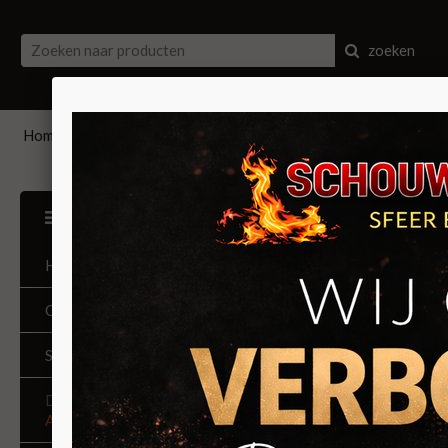
zoeken
Home
Assortiment
CV pelletkachels
CV 21KW
CV 21KW
ONZE KACHELS
HOMEPAGINA
OPENINGSTIJDEN
SERVICE & ONDERHOUD
DIRECT NAAR HET
ASSORTIMENT