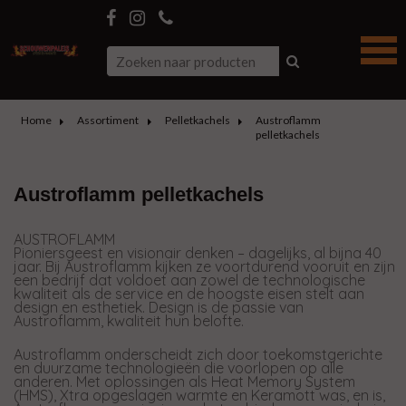
Home
Assortiment
Pelletkachels
Austroflamm
pelletkachels
Austroflamm pelletkachels
AUSTROFLAMM
Pioniersgeest en visionair denken – dagelijks, al bijna 40
jaar. Bij Austroflamm kijken ze voortdurend vooruit en zijn
een bedrijf dat voldoet aan zowel de technologische
kwaliteit als de service en de hoogste eisen stelt aan
design en esthetiek. Design is de passie van
Austroflamm, kwaliteit hun belofte.
Austroflamm onderscheidt zich door toekomstgerichte
en duurzame technologieën die voorlopen op alle
anderen. Met oplossingen als Heat Memory System
(HMS), Xtra opgeslagen warmte en Keramott was, en is,