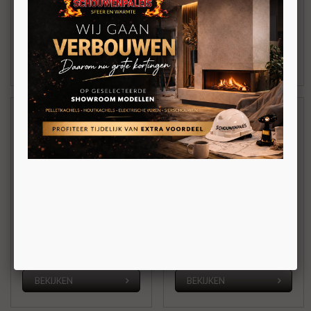
Vrijstaande
pelletkachel 8kW
pelletkachel 9kW
BEKIJKEN
BEKIJKEN
Austroflamm Clou
Austroflamm Clou
Compact Pellet 2.0
Pellet
Vrijstaande
Vrijstaande
pelletkachel 6kW
pelletkachel 8kW
BEKIJKEN
BEKIJKEN