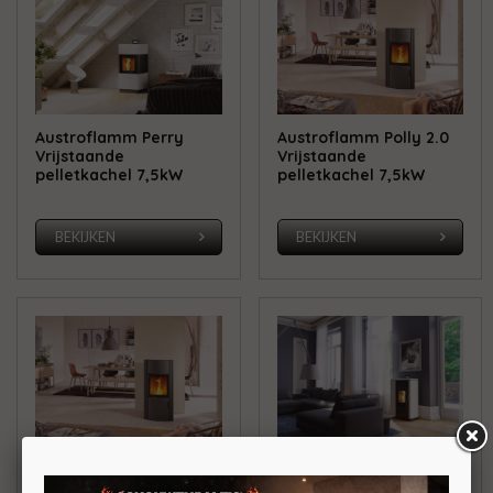
Austroflamm Perry
Austroflamm Polly 2.0
Vrijstaande
Vrijstaande
pelletkachel 7,5kW
pelletkachel 7,5kW
BEKIJKEN
BEKIJKEN
Austroflamm Polly
Austroflamm Ruby 2.0
Light
Vrijstaande