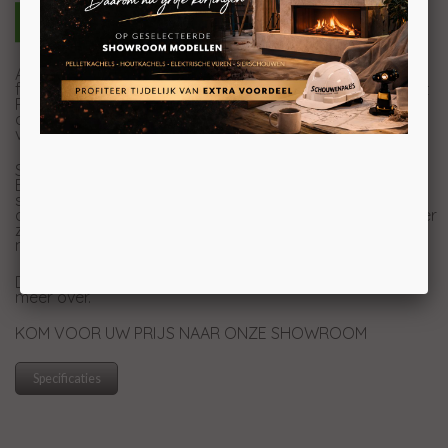
Alle kwaliteiten van de Clou, maar dan kleiner van
formaat en een lager vermogen: dat is de Clou compact
Pellet. Dit betekent dat hij ook de zeer gemakkelijke
draaiknop heeft, voor de bediening van de kachel,
verpakt in een verbluffend ontwerp.
Smart Home-bediening:
Bedien uw kachel via Bluetooth en een app op uw
smartphone: registratie van de kamertemperatuur,
automatische ontsteking en regeling van de luchttoevoer
zijn allemaal heel eenvoudig met een druk op de knop
mogelijk.
De speciale technologiën van Austroflamm, lees er
hier
meer over.
KOM VOOR UW PRIJS NAAR ONZE SHOWROOM
Specificaties