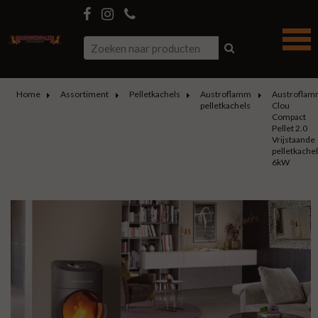
Home
Assortiment
Pelletkachels
Austroflamm
Austroflam
pelletkachels
Clou
Compact
Pellet 2.0
Vrijstaande
pelletkachel
6kW