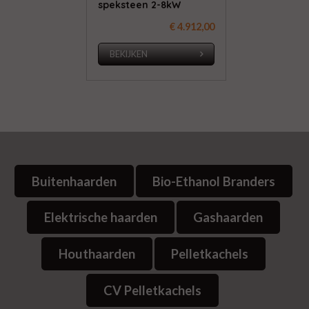
speksteen 2-8kW
€ 4.912,00
BEKIJKEN
Buitenhaarden
Bio-Ethanol Branders
Elektrische haarden
Gashaarden
Houthaarden
Pelletkachels
CV Pelletkachels