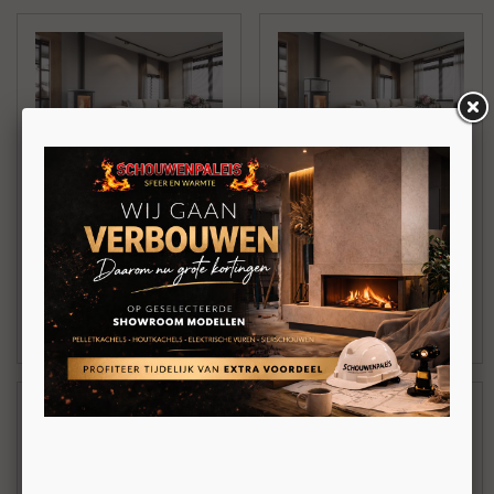
Altech Ecosy
Altech Ecosy Plus
Vrijstaande
Vrijstaande
pelletkachel met
pelletkachel met
speksteen 2-10kW
speksteen 2-10kW
€ 5.477,00
€ 6.579,00
BEKIJKEN
BEKIJKEN