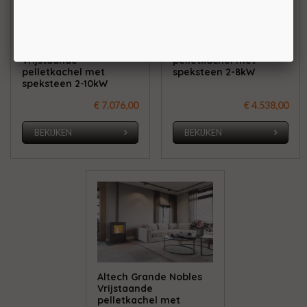
Altech Ecosy Plus
Altech Nobles
driezijdig
Vrijstaande
Vrijstaande
pelletkachel met
pelletkachel met
speksteen 2-8kW
speksteen 2-10kW
€ 7.076,00
€ 4.538,00
BEKIJKEN
BEKIJKEN
Altech Grande Nobles
Vrijstaande
pelletkachel met