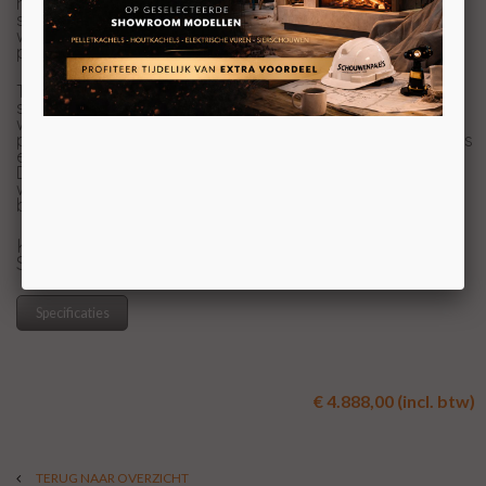
houtkachels. Nu komt Altech ook met een unieke serie
speksteen pelletkachels. De pelletkachels van Altech
werken niet zoals de doorsnee pelletkachels. De Altech
pelletkachels zijn voorzien van een micro-gassysteem.
Tevens is de Altech Torus pelletkachel voorzien van
speksteen, wat tot wel 10 uur na het doven van het vuur
warmte afgeeft. De Torus is standaard een front
pelletkachel, maar tegen een meerprijs, ook leverbaar als
een
3-zijdige pelletkachel
.
De Torus is uitgerust met een 4 kilogram pelletbunker
waar u tot wel 3 uur lang kunt genieten van een
brandend vlammenspel.
KOM VOOR VOOR UW PRIJS NAAR ONZE
SHOWROOM
Specificaties
€ 4.888,00 (incl. btw)
TERUG NAAR OVERZICHT