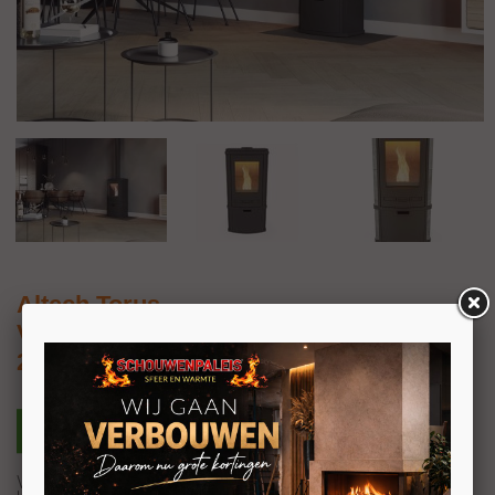
Altech Torus
Vrijstaande pelletkachel met speksteen
2-8kW
We kennen Altech natuurlijk van de speksteen