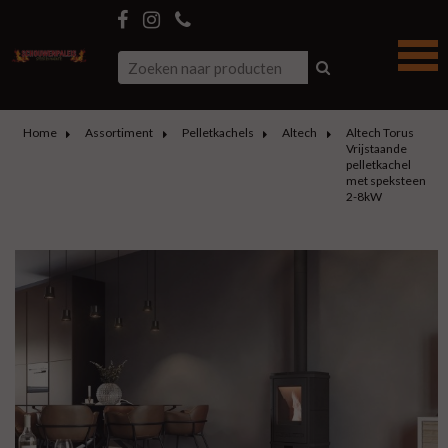
Home
Assortiment
Pelletkachels
Altech
Altech Torus
Vrijstaande
pelletkachel
met speksteen
2-8kW