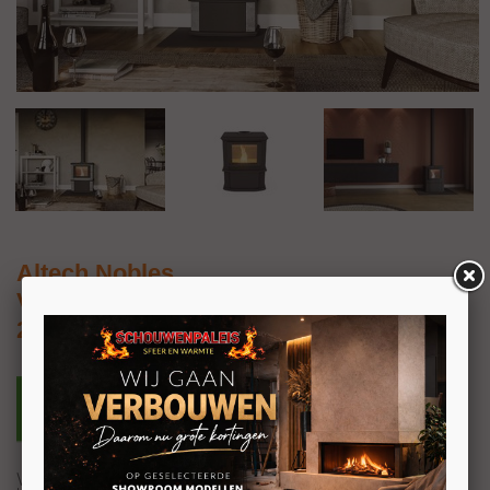
Altech Nobles
Vrijstaande pelletkachel met speksteen
2-8kW
We kennen Altech natuurlijk van de speksteen