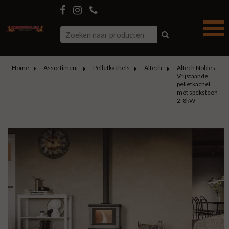
Home
Assortiment
Pelletkachels
Altech
Altech Nobles
Vrijstaande
pelletkachel
met speksteen
2-8kW