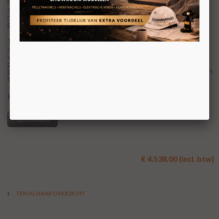
houtkachels. Nu komt Altech ook met een unieke serie
speksteen pelletkachels. Deze toestellen werken niet
meer zoals de doorsnee pelletkachel. De Altech Nobles
pelletkachel is voorzien van een micro-gassysteem.
Tevens is de Altech Nobles pelletkachel voorzien van
speksteen, wat tot wel 10 uur na het doven van het vuur
warmte afgeeft. De Nobles is standaard een front
pelletkachel en uitgerust met een 2,5 kilogram
pelletbrander waar u tot wel 3 uur lang kunt genieten van
een brandend vlammenspel.
KOM VOOR UW PRIJS NAAR ONZE SHOWROOM
Specificaties
€ 4.538,00 (incl. btw)
TERUG NAAR OVERZICHT