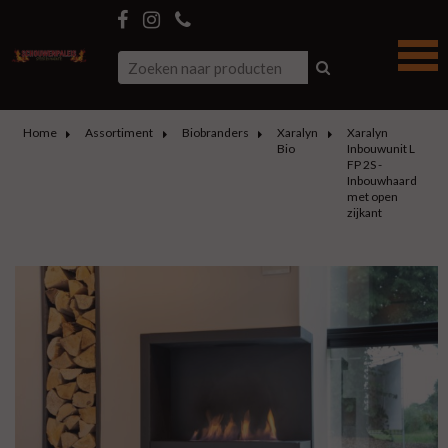
Home
Assortiment
Biobranders
Xaralyn
Xaralyn
Bio
Inbouwunit L
FP 2S -
Inbouwhaard
met open
zijkant