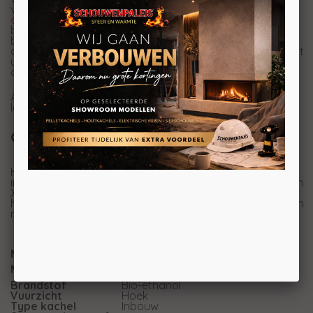
vlammenbeeld. Deze prachtige haard brandt op
bio-
ethanol
dit is een veilige, schone en biologische
brandstof. Ook is de brandstof reatief goedkoop en
bent u voor een avondje stoken maar ongeveer
anderhalve euro kwijt. Met de Xaralyn inbouwunit L wordt
uw schouw of meubelstuk beschermt tegen de warmte
die door de keramische brander geproduceert wordt.
Alle Xaralyn Keramische branders hebben een
levenslange garantie!
Geen afvoermogelijkheden?
Heeft u geen mogelijkheid om een afvoerkanaal te
installeren? Dan zijn deze fraaie bio-ethanol haarden van
Xaralyn voor u de juiste keuze! Het enige wat u nodig
heeft is een woonoppervlakte van minimaal 20m2 en een
minimale ventilatie mogelijkheid van 150cm2.
Merk
Xaralyn
Inbouwunit L FP 2S - Inbouwhaard
Model
met open zijkant
Brandstof
Bio-ethanol
Vuurzicht
Hoek
Type kachel
Inbouw