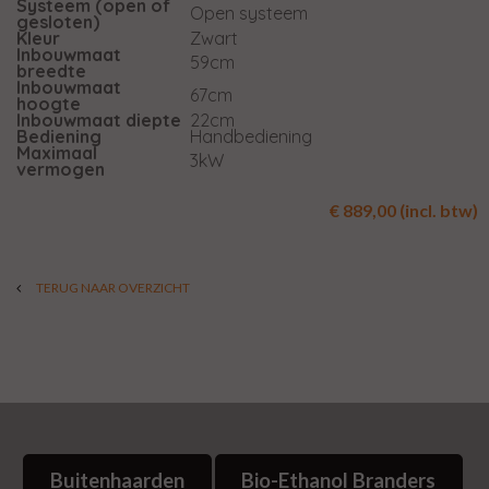
Systeem (open of
Open systeem
gesloten)
Kleur
Zwart
Inbouwmaat
59cm
breedte
Inbouwmaat
67cm
hoogte
Inbouwmaat diepte
22cm
Bediening
Handbediening
Maximaal
3kW
vermogen
€ 889,00 (incl. btw)
TERUG NAAR OVERZICHT
Buitenhaarden
Bio-Ethanol Branders