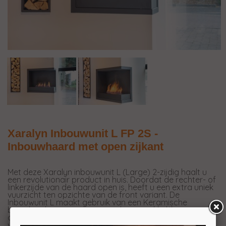
Xaralyn Inbouwunit L FP 2S -
Inbouwhaard met open zijkant
Met deze Xaralyn inbouwunit L (Large) 2-zijdig haalt u
een revolutionair product in huis. Doordat de rechter- of
linkerzijde van de haard open is, heeft u een extra uniek
vuurzicht ten opzichte van de front variant. De
Inbouwunit L maakt gebruik van een Keramische
brander, dit zorgt voor een veilig en makkelijk te
ontsteken vlam. Ook voorziet de Keramische brander u
van een heerlijke warmte en een prachtig constant