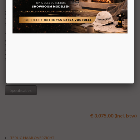
De naam zegt het natuurlijk al. Deze houthaard van
Wanders heeft een betonnen buitenmantel. Deze kleine
houthaard, met zijn bijzondere uiterlijk, heeft het in zich
om een woonbladtopper te worden.
Deze houtkachel combineert met elk meubel en vooral
wat er tegenwoordig in is qua sloophout, steigerhout en
andere washed meubels. Of het nou in de woonkamer is
of in de gezellige keuken. Deze Wanders Oak Concrete ,
verkrijgbaar met vier verschillende poten, voelt zich in
elke ruimte thuis.
Specificaties
€ 3.075,00 (incl. btw)
TERUG NAAR OVERZICHT