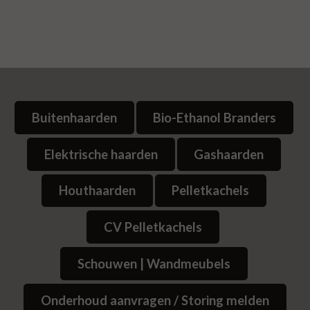
Buitenhaarden
Bio-Ethanol Branders
Elektrische haarden
Gashaarden
Houthaarden
Pelletkachels
CV Pelletkachels
Schouwen | Wandmeubels
Onderhoud aanvragen / Storing melden