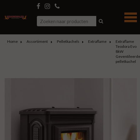
Home
Assortiment
Pelletkachels
Extraflame
Extraflame
Teodora Evo
8kW
Geventileerd
pelletkachel