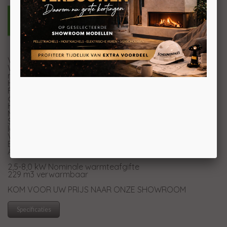
Vuurdeur, vuurhaard en vuurpot in gietijzer
Warmtewisselaar met buizenbundel (handmatige
reiniging)
Hermetisch reservoir
Frontale omgevingsventilatie met aparte motor en
comfortfunctie
Handgreep met ergonomisch greep
Mogelijkheid uitgang voor rookafvoer: achter op één lijn
Structuur in geëmailleerd gietijzer voor een lange
levensduur
Vuurhaard verwijderbaar door bevoegde assistentie
Black LCD
Afstandsbediening IR Touch met Achtergrondverlichting
2,5-8,0 kW Nominale warmteafgifte
229 m3 verwarmbaar
KOM VOOR UW PRIJS NAAR ONZE SHOWROOM
Specificaties