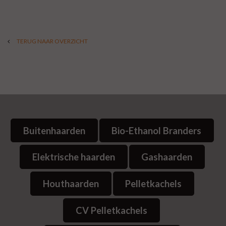
TERUG NAAR OVERZICHT
Buitenhaarden
Bio-Ethanol Branders
Elektrische haarden
Gashaarden
Houthaarden
Pelletkachels
CV Pelletkachels