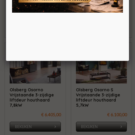
stenen
€ 4.168,00
€ 3.610,00
BEKIJKEN
BEKIJKEN
Olsberg Osorno
Olsberg Osorno S
Vrijstaande 3-zijdige
Vrijstaande 3-zijdige
liftdeur houthaard
liftdeur houthaard
7,8kW
5,7kW
€ 6.405,00
€ 6.100,00
BEKIJKEN
BEKIJKEN