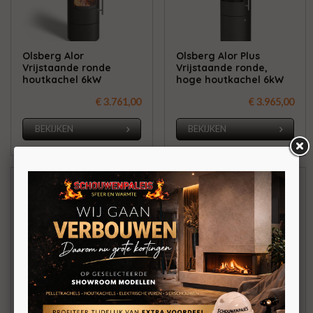
Olsberg Alor
Olsberg Alor Plus
Vrijstaande ronde
Vrijstaande ronde,
houtkachel 6kW
hoge houtkachel 6kW
€ 3.761,00
€ 3.965,00
BEKIJKEN
BEKIJKEN
Olsberg Alor Powerbloc!
Olsberg Draco Glasdeur
Vrijstaande ronde
3-zijdige elipsvormige
houtkachel 6kW
houtkachel 5,2 kW
Met warmteopslag