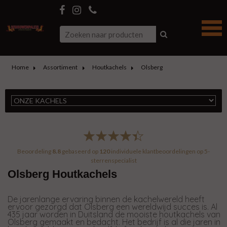
Home
Assortiment
Houtkachels
Olsberg
Beoordeling
8.8
gebaseerd op
120
individuele klantbeoordelingen op
5-
sterrenspecialist
Olsberg Houtkachels
De jarenlange ervaring binnen de kachelwereld heeft
ervoor gezorgd dat Olsberg een wereldwijd succes is. Al
435 jaar worden in Duitsland de mooiste houtkachels van
Olsberg gemaakt en bedacht. Het bedrijf is al die jaren in