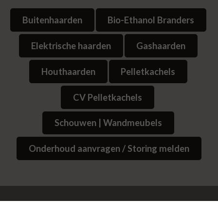
Buitenhaarden
Bio-Ethanol Branders
Elektrische haarden
Gashaarden
Houthaarden
Pelletkachels
CV Pelletkachels
Schouwen | Wandmeubels
Onderhoud aanvragen / Storing melden
© 2026
Website Bedrijvenpresentatie.nl