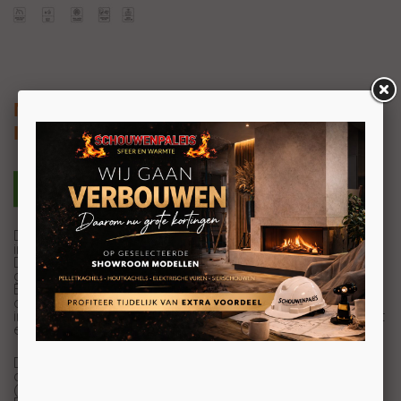
Nordic Fire HRV Sienna
Inbouw CV-Pelletkachel
De HRV Sienna is een prachtige stijlvolle
inbouwpelletkachel met aansluiting op de CV.
Dankzij de dubbele beglazing geeft de HRV Sienna het
grootste deel van de warmte af aan het CV systeem.
Bijna niet meer te onderscheiden van een inbouw hout-
of gashaard. De inbouw pelletkachel kan strak worden
ingebouwd en eventueel ook gecombineerd worden met
een stijlvolle schouw.
De HRV Sienna is leverbaar met verschillende
afwerkframes: een smalle sierlijst of een frameless
(verdiepte) sierlijst.