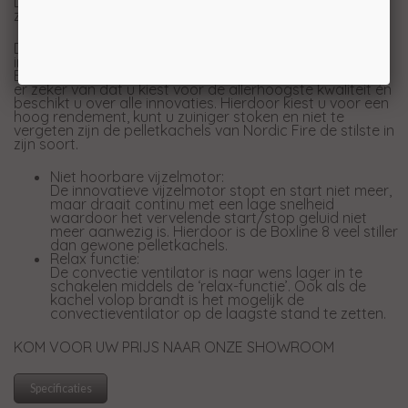
De inbouw CV pelletkachel HRV Sienna kan aan de
zijkant gevuld worden middels een handige vulklep.
De Nordic Fire pelletkachels zijn voorzien van vele
innovaties
Bij de aanschaf van een Nordic Fire pelletkachels bent u
er zeker van dat u kiest voor de allerhoogste kwaliteit én
beschikt u over alle innovaties. Hierdoor kiest u voor een
hoog rendement, kunt u zuiniger stoken en niet te
vergeten zijn de pelletkachels van Nordic Fire de stilste in
zijn soort.
Niet hoorbare vijzelmotor:
De innovatieve vijzelmotor stopt en start niet meer,
maar draait continu met een lage snelheid
waardoor het vervelende start/stop geluid niet
meer aanwezig is. Hierdoor is de Boxline 8 veel stiller
dan gewone pelletkachels.
Relax functie:
De convectie ventilator is naar wens lager in te
schakelen middels de ‘relax-functie’. Ook als de
kachel volop brandt is het mogelijk de
convectieventilator op de laagste stand te zetten.
KOM VOOR UW PRIJS NAAR ONZE SHOWROOM
Specificaties