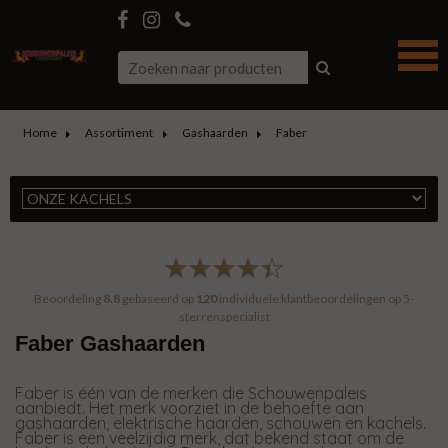
Home
Assortiment
Gashaarden
Faber
Beoordeling
8.8
gebaseerd op
120
individuele klantbeoordelingen op
5-
sterrenspecialist
Faber Gashaarden
Faber is één van de merken die Schouwenpaleis
aanbiedt. Het merk voorziet in de behoefte aan
gashaarden, elektrische haarden, schouwen en kachels.
Faber is een veelzijdig merk, dat bekend staat om de