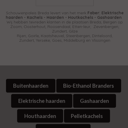
Schouwenpaleis Breda levert
van het merk
Faber: Elektrische
haarden - Kachels - Haarden -
Houtkachels - Gashaarden
.
Wij hebben tevreden klanten in de plaatsen Breda, Bergen op
Zoom, Oosterhout, Roosendaal, Etten-leur, Zevenbergen,
Zundert, Gilze
Rijen, Goirle, Kaatsheuvel, Steenbergen, Dinteloord,
Zundert,
Yerseke, Goes, Middelburg en Vlissingen
Buitenhaarden
Bio-Ethanol Branders
Elektrische haarden
Gashaarden
Houthaarden
Pelletkachels