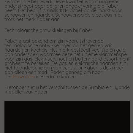
kwaliteit die het levert. Deze kwaliteit wordt nog eens
onderstreept door de jarenlange ervaring die Faber
heeft. Het bedrijf is sinds 1844 actief op de markt voor
schouwen en haarden. Schouwenpaleis biedt dus met
trots het merk Faber aan.
Technologische ontwikkelingen bij Faber
Faber staat bekend om zijn vooruitstrevende
technologische ontwikkelingen op het gebied van
haarden en kachels. Het merk besteedt veel tijd en geld
aan onderzoek, waarmee deze het ultieme vlammenspel
voor zijn gas, elektrisch, hout en buitenhaard assortiment
probeert te bereiken. De gas en elektrische haarden zijn
niet te onderscheiden van écht vuur. Faber is dus meer
dan alleen een merk. Reden genoeg om naar
de
showroom
in Breda te komen.
Hieronder ziet u het verschil tussen de Symbio en Hybride
modellen van Faber