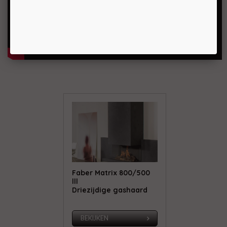
Faber Matrix 800/500
lll
Driezijdige gashaard
BEKIJKEN