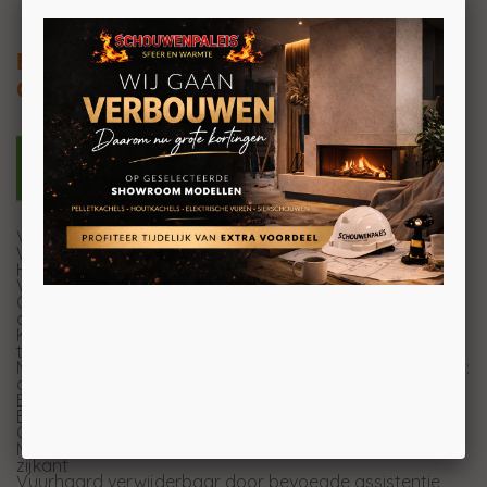
Extraflame Marilena Plus AD 8kW
Gekanaliseerde pelletkachel, slim
Vuurdeur, vuurhaard en vuurpot in gietijzer
Warmtewisselaar met buizenbundel
Hermetisch reservoir
Verwijderbaar ascompartiment
Omgevingsventilatie bovenkant met aparte motor en
comfortfunctie
Kanalisering met aparte motor tot 8 meter,
thermostaansluiting en uitschakelbaar
Mogelijkheid van uitgang voor de kanalisering (Ø80 mm):
achter, linker zijkant
Beperkte diepte
Enkele deur met dubbel glas (beide ceramisch)
Ontkoppelbare handgreep met aparte behuizing
Mogelijkheden voor rookgasafvoer: achter, boven, linker
zijkant
Vuurhaard verwijderbaar door bevoegde assistentie