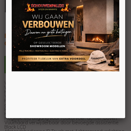
Extraflame Klaudia 8kW
Geventileerde pelletkachel
Vuurdeur, vuurhaard en vuurpot in gietijzer
Warmtewisselaar met stralingsoppervlak
Hermetisch reservoir
Verwijderbaar ascompartiment
Frontale omgevingsventilatie met aparte motor en
comfortfunctie
Ruim zicht op de vlam
Handgreep met ergonomisch greep
Mogelijkheid uitgang voor rookafvoer: achter, boven
Vuurhaard verwijderbaar door bevoegde assistentie
Black LCD