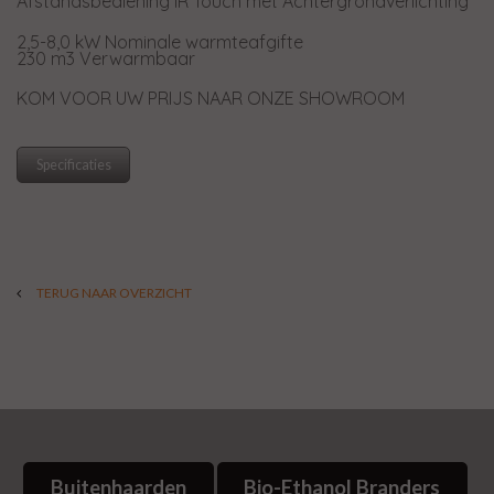
Afstandsbediening IR Touch met Achtergrondverlichting
2,5-8,0 kW Nominale warmteafgifte
230 m3 Verwarmbaar
KOM VOOR UW PRIJS NAAR ONZE SHOWROOM
Specificaties
TERUG NAAR OVERZICHT
Buitenhaarden
Bio-Ethanol Branders