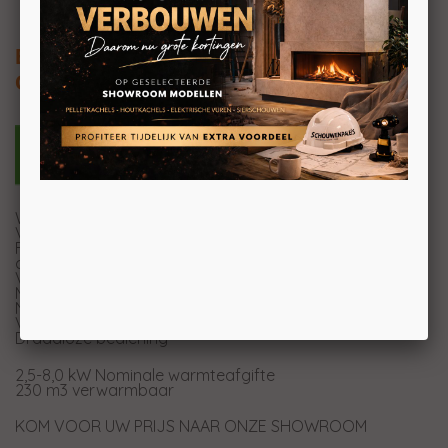
Extraflame Angela Evo 8kW
Geventileerde hermetische pelletkachel
Warmtewisselaar met buizenbundel
Verwijderbaar ascompartiment
Frontale omgevingsventilatie met aparte motor en
comfortfunctie
Vuurdeur, vuurhaard en vuurpot in gietijzer
Mogelijkheid uitgang voor rookafvoer: achter
Noodmodule
Verwijderbare vuurpot voor een gemakkelijke reiniging
Draadloze bediening
2,5-8,0 kW Nominale warmteafgifte
230 m3 verwarmbaar
KOM VOOR UW PRIJS NAAR ONZE SHOWROOM