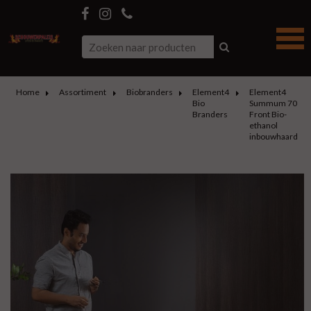
Home
Assortiment
Biobranders
Element4
Element4
Bio
Summum 70
Branders
Front Bio-
ethanol
inbouwhaard