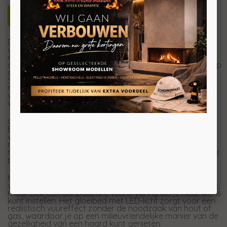
Deze prachtige 70 cm brede haard van Element4 is een
waar boegbeeld in iedere woonkamer! De haard biedt
een moeiteloze bediening dankzij de handige
afstandsbediening, waarmee je met een druk op de knop
de sfeer in elke ruimte transformeert. De Element4
Summum 70 is niet alleen als
gashaard
beschikbaar,
maar nu ook als
bio-ethanolhaard
. Ideaal als u een
woning heeft zonder gasaansluiting of graag gasloos
wilt wonen.
Of je nu een traditionele of moderne inrichting hebt, de
Element4 Summum 70 past perfect door zijn
veelzijdigheid. Het innovatieve ontwerp maakt het
mogelijk om deze haard zowel met als zonder
rookkanaal aan te sluiten, waardoor je flexibel bent in de
plaatsingsmogelijkheden.
Met een vermogen van 2 tot 3 kW en 3 verschillende
vlaminstellingen biedt de Summum 70 niet alleen warmte,
maar ook een aanpasbare vuurervaring die je naar wens
kunt instellen. Het gloeibed met LED-licht zorgt voor een
realistisch vuureffect zonder de noodzaak van hout of
gas, waardoor je op een milieuvriendelijke manier van de
gezelligheid van een haard kunt genieten.