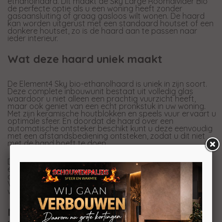
ethanolhaard. Dit maakt de Sky Large Roomdivider Bio
de perfecte optie als u een woning heeft zonder
gasaansluiting of graag gasloos wilt wonen. De haard
kan worden uitgerust met een standaard houtset of een
donkere houtset, zo is de haard aan te passen naar
ieder interieur.
Wat deze haard uniek maakt
De Element4 Sky bio-ethanolhaard is uniek in zijn soort.
Deze complete inbouwunit bestaat uit volledig glas
waardoor u niet alleen een prachtig vuurzicht heeft,
maar ook geniet van een echt pronkstuk in uw woning.
Met zijn keramische houtblokken en speels vuur ervaart u
optimale sfeer. En doordat de haard over een
automatische ontsteker beschikt kunt u deze eenvoudig
met een afstandsbediening ontsteken, zodat u dit niet
met de hand hoeft te doen.
De Element4 Sky bio-ethanol heeft alle functionaliteiten
en gebruiksgemakken van een gashaard. Zo kunt u met
de afstandsbediening het vuur regelen in 3 standen.
Verder heeft de haard een brander inhoud van 5 liter
waardoor u zeker de hele avond stookplezier heeft.
Mogelijkheden voor aansluiting en