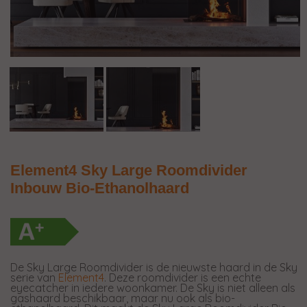
Element4 Sky Large Roomdivider
Inbouw Bio-Ethanolhaard
De Sky Large Roomdivider is de nieuwste haard in de Sky
serie van
Element4
. Deze roomdivider is een echte
eyecatcher in iedere woonkamer. De Sky is niet alleen als
gashaard beschikbaar, maar nu ook als bio-