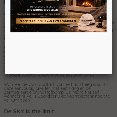
bijvullen
Wij adviseren de Sky bio-ethanolhaard gesloten aan te
sluiten met een afvoerbuis. Zo voert de haard zijn
rookgassen af naar buiten en zuurstof toe door dezelfde
buis. Verder is de geur van het bio-ethanol veel minder
waar te nemen door de afvoerbuis. Bij een installatie met
afvoerbuis brengt de haard een vermogen van 3 tot 5
kW op.
Heeft u geen mogelijkheid voor een afvoer? Dan kan
deze haard ook open worden aangesloten, zonder
afvoer. In dit geval heeft de haard meer vermogen, maar
houdt er rekening mee dat er goed geventileerd moet
worden. Bij een installatie zonder buis brengt de haard
een vermogen van 4 tot 7 kW op, maar doordat u de
ruimte waarin de haard staat ventileert is het vermogen
uiteindelijk vergelijkbaar met de gesloten versie.
Wanneer de voorraadtank van uw haard leeg is kunt u
deze eenvoudig bijvullen met een slang en de
geïntegreerde brandstofpomp. De haard ziet zelf
wanneer hij vol is waardoor u de voorraadtank nooit te
vol kunt doen.
De SKY is the limit