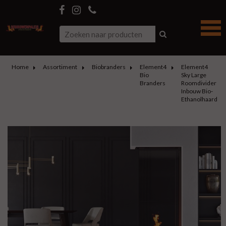
Home
Assortiment
Biobranders
Element4
Element4
Bio
Sky Large
Branders
Roomdivider
Inbouw Bio-
Ethanolhaard