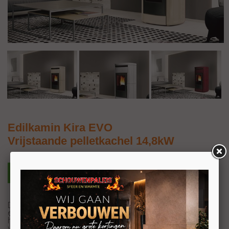
Edilkamin Kira EVO
Vrijstaande pelletkachel 14,8kW
De Edilkamin Kira EVO is een duurzame pelletkachel die
een rendement heeft van maar liefst 90%. Deze kachel
heeft een vermogen van 14,3 kW en is daarom geschikt
3
voor woonruimte van 375m
. Dankzij het pelletreservoir