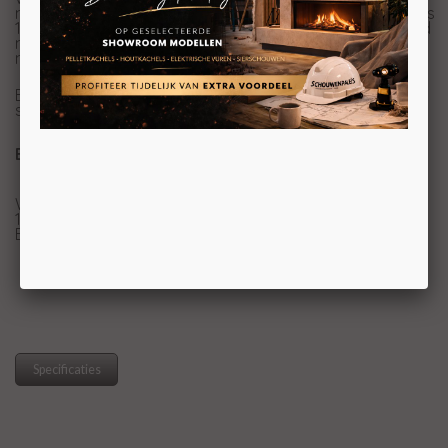
met een capaciteit van 30 kilo en het verbruik van slechts
1,0-3,3 kilo per uur, brandt de kachel op de laagste stand
maximaal 30 uur achter elkaar en op de hoogste stand
minimaal 9 uur.
Bij deze kachel zit er de radiobesturing 'Mind Remote'
standaard bij.
Bewonder Edilkamin pelletkachels zelf
Wilt u een pelletkachel in het echt zien? Kom naar onze
1200m2 showroom in Breda om een pelletkachel van
Edilkamin in het echt te bewonderen.
Specificaties