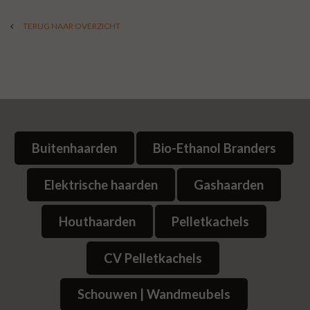
TERUG NAAR OVERZICHT
Buitenhaarden
Bio-Ethanol Branders
Elektrische haarden
Gashaarden
Houthaarden
Pelletkachels
CV Pelletkachels
Schouwen | Wandmeubels