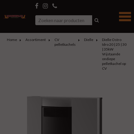
Home
Assortiment
CV
Dielle
Dielle Ostro
pelletkachels
Idro 20 | 25 | 30
| 35kW
Vrijstaande
ondiepe
pelletkachel op
CV