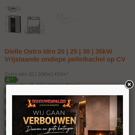
Dielle Ostro Idro 20 | 25 | 30 | 35kW
Vrijstaande ondiepe pelletkachel op CV
3
Ostro Idro 20 | 20KW | 450m
3
Ostro Idro 20 ACS | 20KW | 450m
3
Ostro Idro 25 | 25KW | 550m
3
Ostro Idro 25 ACS | 25KW |550m
3
Ostro Idro 30 | 30KW | 700m
3
Ostro Idro 30 ACS | 30KW | 700m