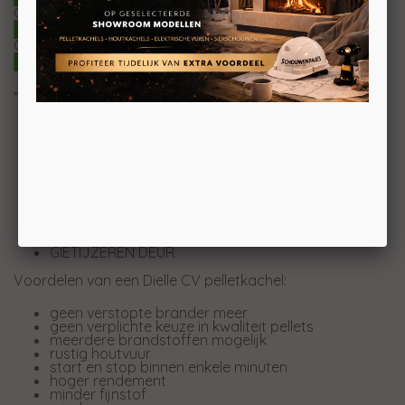
3
Ostro Idro 35 | 35KW | 810m
3
Ostro Idro 35 ACS | 35KW | 810m
* ACS = interne tapwaterfunctie
VOORBEREIDING VAN DE BOVENSTE OF
ACHTERSTE ROOKGASUITLAAT
GEPATENTEERDE DIELLE BRANDER
EENVOUDIG REINIGINGSSYSTEEM
KERAMISCHE VERBRANDINGSKAMER
GEÏNTEGREERD HYDRAULISCH SYSTEEM
GEÏNTEGREERD ANTICONDENSVENTIEL
EVENTUEEL BEHEER VAN DE CENTRALE
VERWARMING
GIETIJZEREN DEUR
Voordelen van een Dielle CV pelletkachel:
geen verstopte brander meer
geen verplichte keuze in kwaliteit pellets
meerdere brandstoffen mogelijk
rustig houtvuur
start en stop binnen enkele minuten
hoger rendement
minder fijnstof