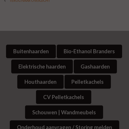
TERUG NAAR OVERZICHT
Buitenhaarden
Bio-Ethanol Branders
Elektrische haarden
Gashaarden
Houthaarden
Pelletkachels
CV Pelletkachels
Schouwen | Wandmeubels
Onderhoud aanvragen / Storing melden