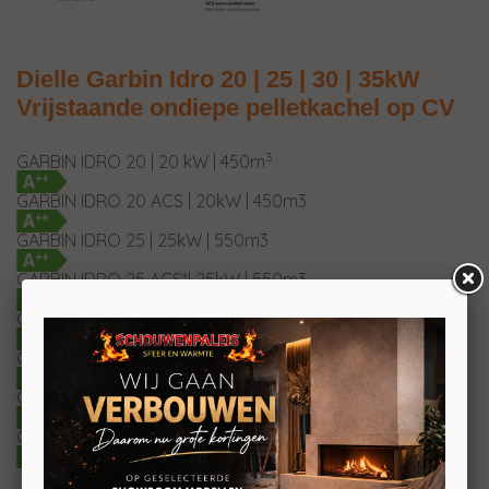
Dielle Garbin Idro 20 | 25 | 30 | 35kW
Vrijstaande ondiepe pelletkachel op CV
3
GARBIN IDRO 20 | 20 kW | 450m
GARBIN IDRO 20 ACS | 20kW | 450m3
GARBIN IDRO 25 | 25kW | 550m3
GARBIN IDRO 25 ACS*| 25kW | 550m3
GARBIN IDRO 30 | 30kW | 700m3
GARBIN IDRO 30 ACS* | 30kW | 700m3
GARBIN IDRO 35 | 35kW | 810m3
GARBIN IDRO 35 ACS* | 35kW | 810m3