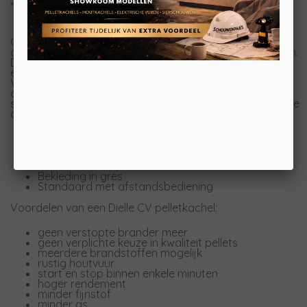
* ACS = interne tapwaterfunctie
Garbin Idro is een met een minimalistische,
ondiepe pelletkachel maar wel met een opvallend design.
Dankzij zijn geringe diepte past hij in elke omgeving en in
elk interieur.
Verkrijgbaar met rookgasafvoer achter of boven of in
de versie met concentrische uitlaat. Gecoate stalen
structuur en gres voorkant, verkrijgbaar in 4 verschillende
afwerkingen.
Rookgasafvoer boven of achter
Gepatenteerde Dielle brander
Keramische verbrandingskamer
Glazen deur en paneel
Bekleding in gres
Standaard met afstandsbediening
Voordelen van een Dielle CV pelletkachel:
geen verstopte brander meer
geen verplichte keuze in kwaliteit pellets
meerdere brandstoffen mogelijk
rustig houtvuur
start en stop binnen enkele minuten
hoger rendement
minder fijnstof
minder as