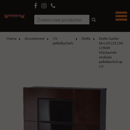
Home
Assortiment
CV
Dielle
Dielle Garbin
pelletkachels
Idro 20 | 25 | 30
| 35kW
Vrijstaande
ondiepe
pelletkachel op
CV