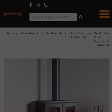
Home
Assortiment
Houtkachels
NordicFire
Nordic Fire
Houtkachels
Bjork
Vrijstaande
houtkachel