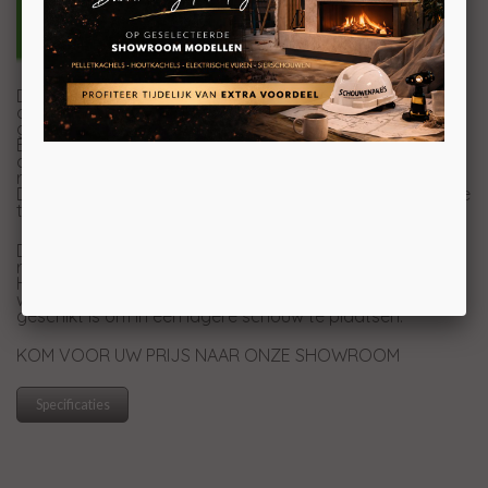
De houtkachel Bjork is een massieve houtkachel
opgebouwd uit dik staal gecombineerd met zwaar
gietijzer.
Een compact kachel, met een optimale warmteafgifte
dankzij de efficiënte verbranding. Het vuur is goed te
regelen dankzij de regelbare luchttoevoer.
Dankzij de optimale verbranding blijft de glasruit langere
tijd schoon.
De Bjork is met een boven- of achteruitgang op het
rookkanaal aan te sluiten.
Het houtvak van de kachel kan verwijderd worden,
waardoor er een lagere versie ontstaat, welke ook
geschikt is om in een lagere schouw te plaatsen.
KOM VOOR UW PRIJS NAAR ONZE SHOWROOM
Specificaties