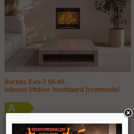
Barbas Evo-7 55-45
Inbouw liftdeur houthaard frontmodel
Deze architectonisch vormgegeven liftdeurhaard is
verkrijgbaar met een 4-zijdig kader. Hij is
toepasbaar in inbouwsituaties