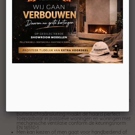
Architectonisch vormgegeven liftdeurhaard
Ideaal toepasbaar bij inbouwsituaties
Slechts 44 cm inbouwdiepte
4-zijdig kader vormt zich symmetrisch rond het
vuurbeeld
Beschikbaar met een vermiculite, keramisch beton
en gietijzer interieur
Leverbaar met optie luchtbox; voor directe
buitenluchtaansluiting
Leverbaar met optie convectiemantel; die
restwarmte opvangt en met convectieslangen die
warmte geleid naar een uitblaasrooster om naast
gelegen ruimtes ook te verwarmen
Leverbaar met optie convectieventilator; die zorgt
voor snellere verspreiding van de convectiewarmte
door de kamer
Vanaf de zomer 2024 ook leverbaar met optie
Opti-Air; de slimme assistent die zorgen van de
gebruiker wegneemt. Afhankelijk van de
warmtebehoefte, geeft de Opti-Air exact aan
wanneer er hout aan het verbrandingsproces moet
worden toegevoegd
De beluchtingstechniek in combinatie met een
buitenluchtaansluiting maakt de haard perfect
toepasbaar in passieve woningen en woningen met
mechanische ventilatie conform de keuringsnorm
EN 16510-1
Men kan kiezen of men gaat voor handbediend of