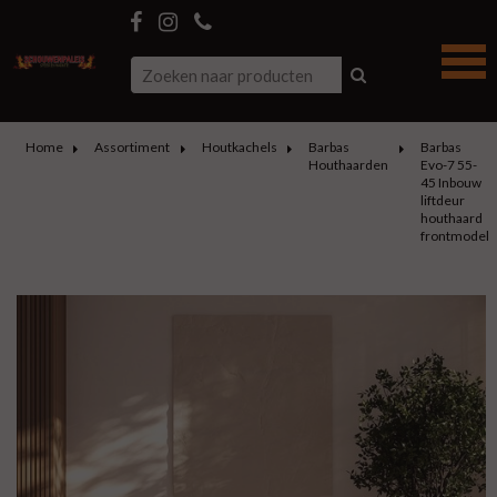
Home
Assortiment
Houtkachels
Barbas
Barbas
Houthaarden
Evo-7 55-
45 Inbouw
liftdeur
houthaard
frontmodel