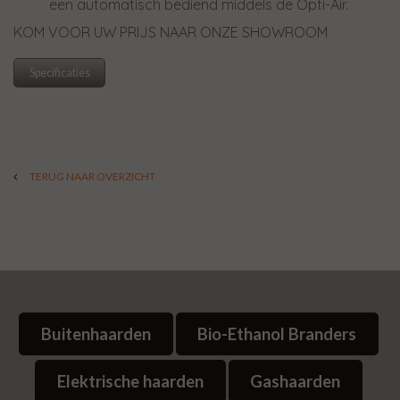
een automatisch bediend middels de Opti-Air.
KOM VOOR UW PRIJS NAAR ONZE SHOWROOM
Specificaties
TERUG NAAR OVERZICHT
Buitenhaarden
Bio-Ethanol Branders
Elektrische haarden
Gashaarden