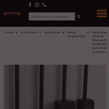
Home
Assortiment
Houtkachels
Barbas
Barbas Box
Houthaarden
40 40-85
Vrijstaande
houtkachel
op houtvak
of plateau