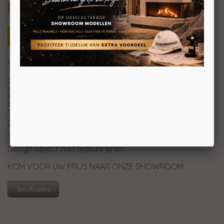
plateau
Voor elk wooninterieur een passend concept
Onderscheidend in assortiment door 8mm gebogen
staal
Ingebouwde, zwevende deur
Beschikbaar in de kleuren zwart, grijs, gebruind brons en
roestbruin
Opstelling met houtopslag of op plateau mogelijk
Nieuwe sluiting van tuigleer verkrijgbaar in de kleuren
zwart of camel
Verkrijgbaar in verschillende afmetingen
Design object met tijdloze lijnen
KOM VOOR UW PRIJS NAAR ONZE SHOWROOM
Specificaties