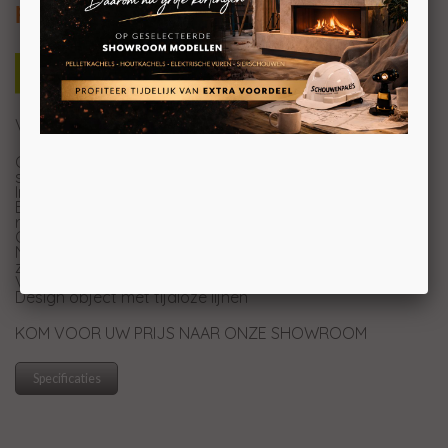
plateau
Voor elk wooninterieur een passend concept
Onderscheidend in assortiment door 8mm gebogen
staal
Ingebouwde, zwevende deur
Beschikbaar in de kleuren zwart, grijs, gebruind brons en
roestbruin
Opstelling met houtopslag of op plateau mogelijk
Nieuwe sluiting van tuigleer verkrijgbaar in de kleuren
zwart of camel
Verkrijgbaar in verschillende afmetingen
Design object met tijdloze lijnen
KOM VOOR UW PRIJS NAAR ONZE SHOWROOM
Specificaties