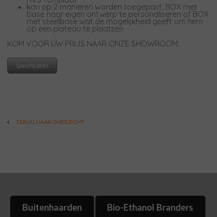
kan op 2 manieren worden toegepast; BOX met
base naar eigen ontwerp te personaliseren of BOX
met steelbase wat de mogelijkheid geeft om hem
op een plateau te plaatsen
KOM VOOR UW PRIJS NAAR ONZE SHOWROOM
Specificaties
TERUG NAAR OVERZICHT
Buitenhaarden
Bio-Ethanol Branders