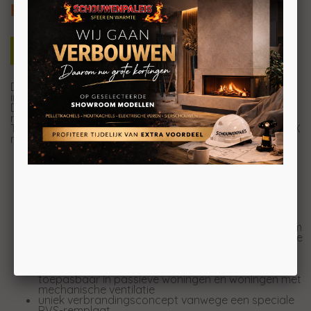
plateau
De BOX-30 60 is een design object dat past in elk
interieur.
De speciale glazen deur kenmerkt zich door een grote
ruit geklemd in een deurkader van 8 mm dik staal.
Te verkrijgen als BOX met base naar eigen ontwerp, BOX
met steelbase en BOX met houtopslagmodule.
design object met een strak, luxe vormgegeven
geheel
speciale glazen deur in een 8mm dik stalen
deurkader
interieur is gemaakt van gietijzeren panelen met
ribbels in een repeterend patroon
Achter gietijzeren binnenwerk bevindt zich een 2 cm
dikke vermiculiet plaat die tevens zorgt voor isolatie
en een optimaal verbrandingsproces
De beluchtingstechniek samen met een
buitenluchtaansluiting maakt deze haard perfect
toepasbaar in passieve woningen en woningen met
mechanische ventilatie
uniek verbrandingsconcept vanwege een speciale
RVS-remplaat