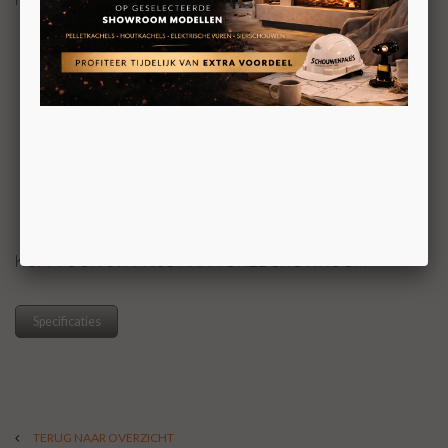
Inzet houthaard
Bestaande en nieuwe situaties
Ideaal voor renovaties
Geringe inbouw diepte
Twee verschillende designs
Warmte reflecterend glas in zijruiten
Open -en gesloten verbranding mogelijk
Beton keramisch interieur met wapening
Nieuw ontworpen sluiting
Keramische koordafdichting
Stalen verdiepte stookbodem
Unieke secundaire verbranding
Ruitspoelsysteem, voorverwarmde lucht
Diverse maten
KOM VOOR UW PRIJS NAAR ONZE SHOWROOM
Specificaties
TERUG NAAR OVERZICHT