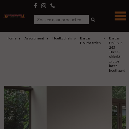
Home
Assortiment
Houtkachels
Barbas
Barbas
Houthaarden
Unilux-6
265
Three-
sided 3-
zijdige
inzet
houthaard