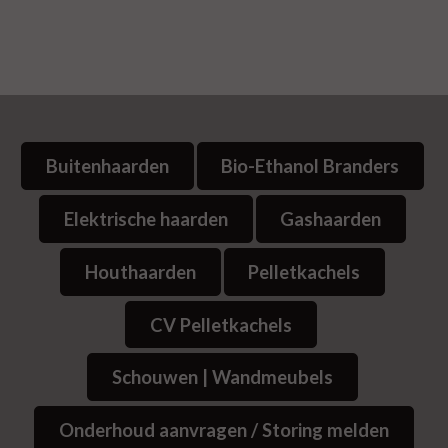
Buitenhaarden
Bio-Ethanol Branders
Elektrische haarden
Gashaarden
Houthaarden
Pelletkachels
CV Pelletkachels
Schouwen | Wandmeubels
Onderhoud aanvragen / Storing melden