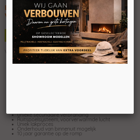
Barbas BOX 20 75
Vrijstaande houtkachel
Vrijstaande houtkachel
Met of zonder houtopslagmodule
Moderne pijp in dezelfde kleur tot 195 cm
Schoorsteenaansluiting boven of achter
Plateau in samenspraak met dealer
Open en gesloten verbranding mogelijk
Beton keramisch interieur met wapening
Nieuw ontworpen sluiting
Keramische koordafdichting
Volledig afgelaste verbrandingskamer
Staaldikte en -kwaliteit
Stalen stookrooster 8 mm
Unieke secundaire verbranding
Ruitspoelsysteem, voorverwarmde lucht
Uniek lakproces
Onderhoud van binnenuit mogelijk
10 jaar garantie op de romp