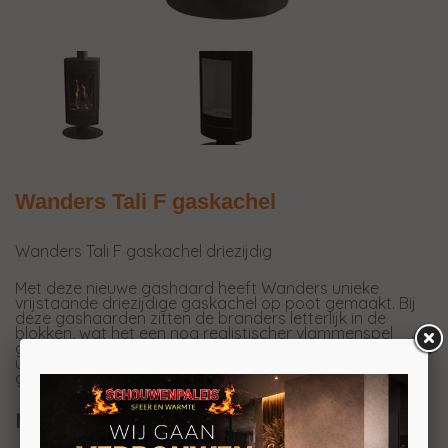
Wanders Tali F gaskachel
Wanders Tali F gaskachel driezijdig
Met deze nieuwe gashaard heeft Wanders unieke
vrijstaande driezijdige gaskachel op poot gemaakt. Bij
deze gashaarden zitten de branders letterlijk in de
blokken, wat het een nog realistischer vlammenspel
geeft. Dit geeft u het idee alsof u een echte houthaard in
uw kamer heeft staan. Tegen meerprijs (€150) is deze
gaskachel ook in het wit verkrijgbaar.
Nieuwe branders van wanders