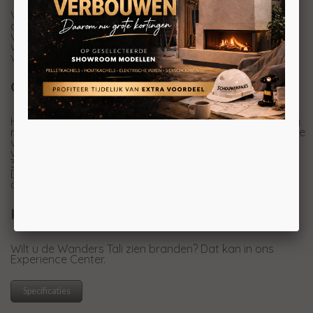
Voor deze vrijstaande gaskachel heeft Wanders
compleet nieuwe branders ontwikkeld waarbij de
vlammen echt uit de blokken komen. Deze suprieure
verbrandingstechniek geeft een heel erg realistisch
vlammenspel met een prachtige houtset.
Optioneel: Eco Wave
Het EcoWave systeem van Wanders zorgt voor een nog
natuurlijker vlambeeld. De brander kan variëren in hoogte
van het vuur. Zo brand de haard bijvoorbeeld op 50%
van het vermogen maar doet dat door de ene keer op
30% te branden en de andere keer op 70% etc.
Deze optie in mogelijk als u de kachel kiest met
afstandsbediening inclusief Eco Wave.
Kom naar het Experience Center
Wilt u de Wanders Tali zien branden? Dat kan in ons
Experience Center.
Specificaties