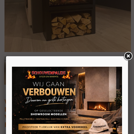
Wanders Orion Traditional 26'' Black
Edition High
Vrijstaande elektrische haard met
houtvak