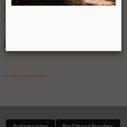
Deze blikvanger, vrijstaande houthaard met houtvak,
heeft een revolutionair en zeer realistisch vlammenspel.
KOM VOOR UW PRIJS NAAR ONZE SHOWROOM
Specificaties
TERUG NAAR OVERZICHT
Buitenhaarden
Bio-Ethanol Branders