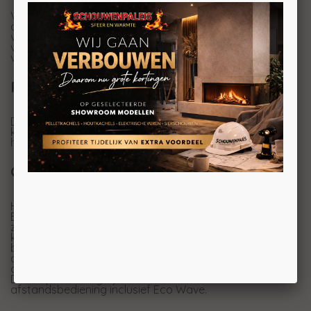
Voor deze vrijstaande gaskachel heeft Wanders
compleet nieuwe branders ontwikkeld waarbij de
vlammen echt uit de blokken komen. Deze suprieure
verbrandingstechniek geeft een heel erg realistisch
vlammenspel met een prachtige houtset.
Propaan
De optie met propaan is alleen mogelijk wanneer er
kiezels in komen. Dit kan niet in combinatie met een
houtset.
Optioneel: Eco Wave
Het is mogelijk om de Onyx Wall uit te rusten met het
EcoWave principe. Het EcoWave systeem van Wanders
zorgt voor een nog natuurlijker vlambeeld. De brander
kan variëren in hoogte van het vuur. Zo brand de haard
bijvoorbeeld op 50% van het vermogen maar doet dat
door de ene keer op 30% te branden en de andere keer
op 70% etc.
Deze optie in mogelijk als u de kachel kiest met
afstandsbediening inclusief Eco Wave.