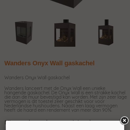
Wanders Onyx Wall gaskachel
Wanders Onyx Wall gaskachel
Wanders lanceert met de Onyx Wall een unieke
hangende gaskachel. De Onyx Wall is een strakke kachel
die aan de muur bevestigd kan worden. Met zijn zeer lage
vermogen is dit toestel zeer geschikt voor voor
Nederlandse huishoudens. Naast een laag vermogen
heeft de haard een rendement van meer dan 90%.
Nieuwe branders van Wanders