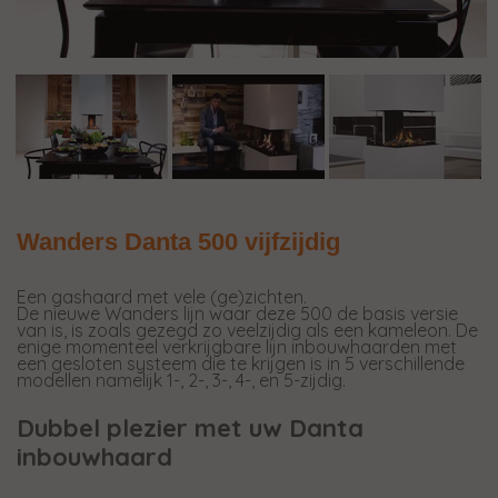
Wanders Danta 500 vijfzijdig
Een gashaard met vele (ge)zichten.
De nieuwe Wanders lijn waar deze 500 de basis versie
van is, is zoals gezegd zo veelzijdig als een kameleon. De
enige momenteel verkrijgbare lijn inbouwhaarden met
een gesloten systeem die te krijgen is in 5 verschillende
modellen namelijk 1-, 2-, 3-, 4-, en 5-zijdig.
Dubbel plezier met uw Danta
inbouwhaard