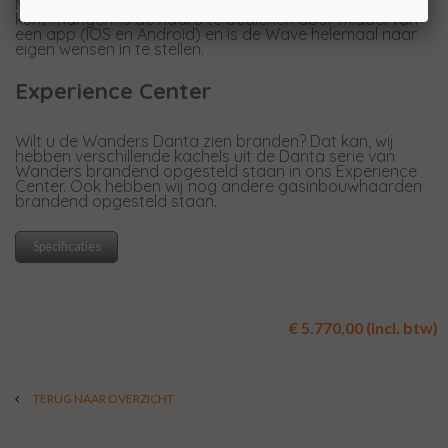
Met de module waarmee u uw haard in uw WiFi netwerk
kunt "hangen' is de haard te bedienen door middel van
een app (IOS en Android) en is de Wave helemaal naar
eigen wensen in te stellen.
Experience Center
Wilt u de Wanders Danta zien branden? Dat kan, wij
hebben verschillende kachels uit de Danta serie van
Wanders brandend opgesteld staan in ons Experience
Center. Ook hebben wij nog andere gasinbouwhaarden
brandend opgesteld staan.
Specificaties
€ 5.770,00 (incl. btw)
TERUG NAAR OVERZICHT