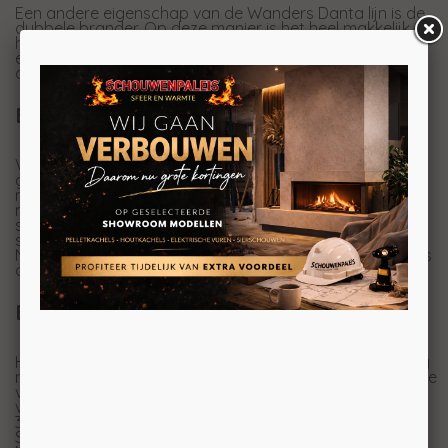
Een andere eigenschap van de Wanders Danta lijn is de
dubbele brander. Op deze manier is het heel makkelijk
het vermogen terug te zetten terwijl u toch nog steeds
een haard met vlammen heeft. De vlammen zijn
overigens ook nog regelbaar (hoog/laag).
Bodembedekkers van Wanders
Veelzijdig hebben we de Wanders Danta 500 al
genoemd. Naast de mogelijkheid om de haard in 5
modellen te bestellen en de dubbele brander is het ook
nog eens mogelijk om uit een hele serie verschillende
soorten branderdecoratie te kiezen. Natuurlijk kunt u de
standaard, overigens erg mooie, houtset bestellen.
Naast deze houtstammen kunt u ook kiezen voor Stones
of Pebbles brander decoratie voor in deze kachel.
EcoWave
Het EcoWave systeem van Wanders zorgt voor een nog
natuurlijker vlambeeld. De brander kan variëren in hoogte
van het vuur. Zo brandt de haard bijvoorbeeld op 50%
van het vermogen maar doet dat door de ene keer op
30% te branden en de andere keer op 70% etc.
Standaard staat er één stand in de afstandsbediening.