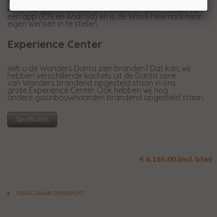
Met de module waarmee u uw haard in uw WiFi netwerk
kunt "hangen' is de haard te bedienen door middel van
een app (IOS en Android) en is de Wave helemaal naar
eigen wensen in te stellen.
Experience Center
Wilt u de Wanders Danta zien branden? Dat kan, wij
hebben verschillende kachels uit de Danta serie
van Wanders brandend opgesteld staan in ons
grote Experience Center. Ook hebben wij nog
andere gasinbouwhaarden brandend opgesteld staan.
Specificaties
€ 6.165,00 (incl. btw)
TERUG NAAR OVERZICHT