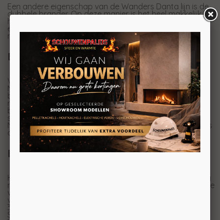
Een andere eigenschap van de Wanders Danta lijn is de
dubbele brander. Op deze manier is het heel makkelijk
het vermogen terug te zetten terwijl u toch nog steeds
een haard met vlammen heeft. Die dan overigens ook
nog weer hoog/laag te regelen is.
Bodembedekkers van Wanders
Veelzijdig hebben we de Wanders Danta al genoemd.
Naast de mogelijkheid om de haard in 5 modellen te
bestellen en de dubbele brander is het ook nog eens
mogelijk om uit een hele serie verschillende soorten
branderdecoratie te kiezen. Natuurlijk kunt u de
standaard, overigens erg mooie, houtset bestellen.
Naast deze houtstammen kunt u ook kiezen voor Stones
of Pebbles brander decoratie voor in deze kachel.
Eco Wave
Het EcoWave systeem van Wanders zorgt voor een nog
natuurlijker vlambeeld. De brander kan variëren in hoogte
van het vuur. Zo brandt de haard bijvoorbeeld op 50%
van het vermogen maar doet dat door de ene keer op
30% te branden en de andere keer op 70% etc.
Standaard staat er één stand in de afstandsbediening.