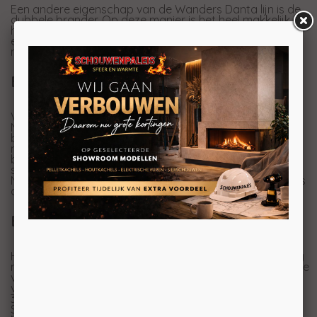
Een andere eigenschap van de Wanders Danta lijn is de
dubbele brander. Op deze manier is het heel makkelijk
het vermogen terug te zetten terwijl u toch nog steeds
een haard met vlammen heeft. Die dan overigens ook
nog weer hoog/laag te regelen is.
Bodembedekkers van Wanders
Veelzijdig hebben we de Wanders Danta al genoemd.
Naast de mogelijkheid om de haard in 5 modellen te
bestellen en de dubbele brander is het ook nog eens
mogelijk om uit een hele serie verschillende soorten
branderdecoratie te kiezen. Natuurlijk kunt u de
standaard, overigens erg mooie, houtset bestellen.
Naast deze houtstammen kunt u ook kiezen voor Stones
of Pebbles brander decoratie voor in deze kachel.
Eco Wave
Het EcoWave systeem van Wanders zorgt voor een nog
natuurlijker vlambeeld. De brander kan variëren in hoogte
van het vuur. Zo brandt de haard bijvoorbeeld op 50%
van het vermogen maar doet dat door de ene keer op
30% te branden en de andere keer op 70% etc.
Standaard staat er één stand in de afstandsbediening.