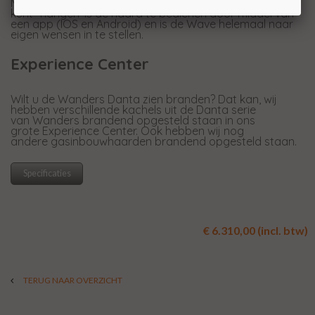
Met de module waarmee u uw haard in uw WiFi netwerk
kunt "hangen' is de haard te bedienen door middel van
een app (IOS en Android) en is de Wave helemaal naar
eigen wensen in te stellen.
Experience Center
Wilt u de Wanders Danta zien branden? Dat kan, wij
hebben verschillende kachels uit de Danta serie
van Wanders brandend opgesteld staan in ons
grote Experience Center. Ook hebben wij nog
andere gasinbouwhaarden brandend opgesteld staan.
Specificaties
€ 6.310,00 (incl. btw)
TERUG NAAR OVERZICHT