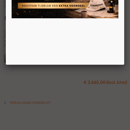
door de grote zijruiten, een perfect zicht op het vuur uit
alle hoeken.
Experience Center
Wilt u de Wanders Balsa zien branden? Dat kan, wij
hebben de Wanders Balsa brandend opgesteld staan in
ons Experience Center. Ook hebben wij daar nog
meerdere gesloten gashaarden opgegesteld staan.
Specificaties
€ 3.665,00 (incl. btw)
TERUG NAAR OVERZICHT