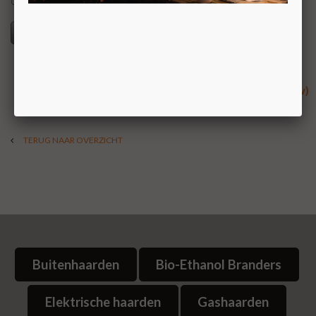
ons grote Experience Center.
Specificaties
€ 3.890,00 (incl. btw)
TERUG NAAR OVERZICHT
Buitenhaarden
Bio-Ethanol Branders
Elektrische haarden
Gashaarden