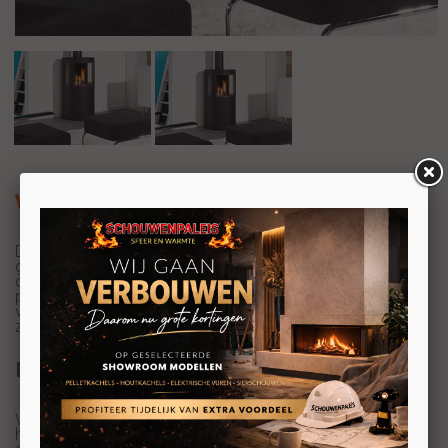
Wanders Balsa 100
Deze Wanders Balsa is de nieuwste gesloten
gashaard van Wanders. Samen met zijn lagere broer
de Wanders Balsa 75 geven deze gaskachels een
prachtig vuurbeeld. Deze strak
vormgegeven gashaarden bieden, door de grote
zijruiten, een perfect zicht op het vuur uit alle hoeken.
Experience Center
Wilt u de Wanders Balsa zien branden? Dat kan, wij
hebben de Wanders Balsa brandend opgesteld staan in