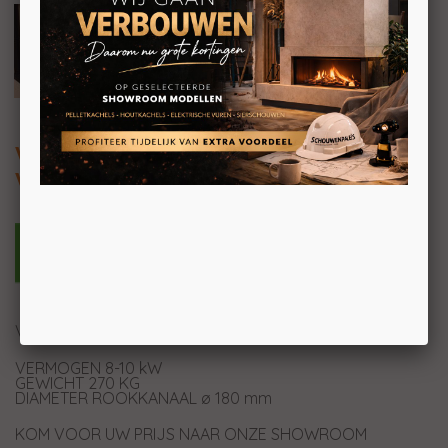
Venus 700 HT
Vrijstaande 360° draaibare houthaard
VRIJSTAANDE 360° DRAAIBARE HOUTHAARD
VERMOGEN 8-10 kW
GEWICHT 270 KG
DIAMETER ROOKKANAAL ø 180 mm
KOM VOOR UW PRIJS NAAR ONZE SHOWROOM