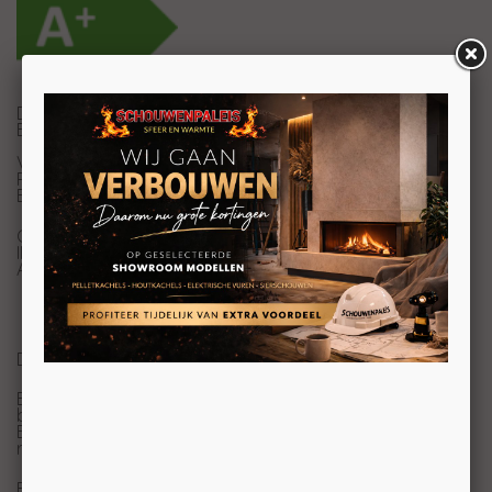
DEZE INZET GASHAARD IS UITERMATE GESCHIKT VOOR
BESTAANDE SITUATIES
VERMOGEN: 5 -16 kW
RENDEMENT: 76 %
ENERGIE-EFFICIENTIEKLASSE: A+
GEWICHT: 250 kg
INBOUWAFMETINGEN (bxhxd): 1611 x 1522 x 629 mm
AANPASBAAR VUURZICHT:
breedte: minimaal: 1180 mm – maximaal: 1360 mm
hoogte: minimaal: 800 mm – maximaal: 1080 mm
DIAMETER CONCENTRISCH KANAAL: 200/130 mm
BRANDER: 3 omhoog geplaatste stammenbranders +
bodembrander
BRANDSTOF: aardgas, propaan, bio-propaan en H2-
ready (H2/aardgas, H2/propaan, H2/bio-propaan)
BEDIENING: afstandsbediening of smartphone/tablet