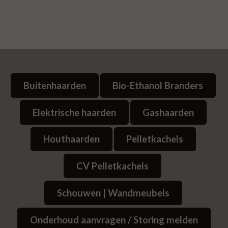
Buitenhaarden
Bio-Ethanol Branders
Elektrische haarden
Gashaarden
Houthaarden
Pelletkachels
CV Pelletkachels
Schouwen | Wandmeubels
Onderhoud aanvragen / Storing melden