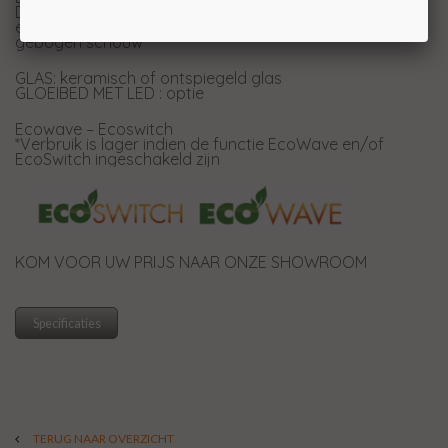
DEURTYPE: eenvoudig openen via een kliksysteem voor
een rechte schouw of een kantelsysteem bij een
gebogen schouw
GLAS: keramisch of ontspiegeld glas
GLOEIBED MET LED : optie
Ecowave – Ecoswitch
*Verbruik is lager indien de functie EcoWave en/of
EcoSwitch ingeschakeld zijn
​KOM VOOR UW PRIJS NAAR ONZE SHOWROOM
Specificaties
TERUG NAAR OVERZICHT