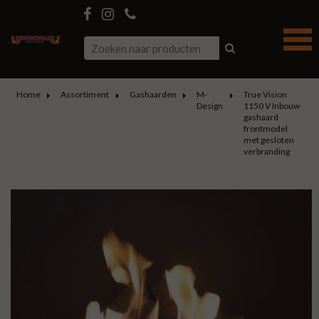
Home
Assortiment
Gashaarden
M-
True Vision
Design
1150 V Inbouw
gashaard
frontmodel
met gesloten
verbranding