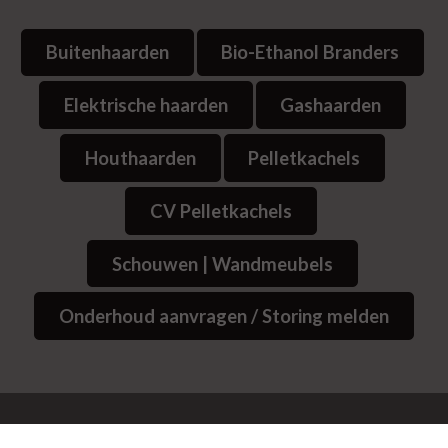
Buitenhaarden
Bio-Ethanol Branders
Elektrische haarden
Gashaarden
Houthaarden
Pelletkachels
CV Pelletkachels
Schouwen | Wandmeubels
Onderhoud aanvragen / Storing melden
© 2026
Website Bedrijvenpresentatie.nl