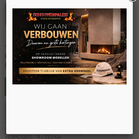
True Vision 1150 V
Inbouw gashaard frontmodel met
gesloten verbranding
Ontspiegeld glas mogelijk
Meest hoogwaardige branders – 3D branders
Bespaar op uw gasverbruik met Ecowave en Ecoswitch
(kies één of meer branders)
Afstandsbediening : RF communicatie, eenvoudig
programmeren en controle werking
OPTIE : IOS en ANDROID bediening met Gateway
VERMOGEN : *4 – 13,5 Kw