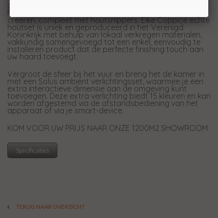
gebruik van speciaal geselecteerde, natuurlijke
houtblokken om een authentiek brandstofbed te
creëren, compleet met houtsnippers. Elke Coppice echte
houtset is uniek en geproduceerd in het Verenigd
Koninkrijk met behulp van lokaal verkregen materialen,
vakkundig samengevoegd tot een enkel, eenvoudig te
installeren product dat de perfecte finishing touch aan
uw haard toevoegt.
Vergroot de sfeer bij het vuur en breng het de kamer in
met een Solus ambient verlichtingsset, waarmee je een
extra interactieve dimensie aan de omgeving kunt
toevoegen. Deze extra verlichting biedt 15 kleuren en kan
worden afgestemd via de afstandsbediening van het
apparaat of via je smart-device.
KOM VOOR UW PRIJS NAAR ONZE 1200M2 SHOWROOM
Specificaties
TERUG NAAR OVERZICHT