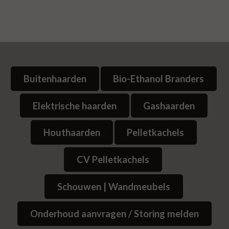
Buitenhaarden
Bio-Ethanol Branders
Elektrische haarden
Gashaarden
Houthaarden
Pelletkachels
CV Pelletkachels
Schouwen | Wandmeubels
Onderhoud aanvragen / Storing melden