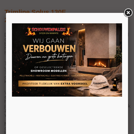
Trimline Solus 130E
2-zijdige elektrische sfeerhaard
Deze Trimline 130E Solus hoekhaard is de perfecte haard
om een sfeervol interieur te creëren.
Bekijk de dansende vlammen van twee kanten. Deze
haard past bijna overal in je huis, het enige wat je nodig
hebt is een mooie opstelplek en genieten maar!
Trimline Solus geeft u ook warmte. De haarden zijn
voorzien van 2 warmte standen, 900W en 1800W.
Trimline Solus heeft naast de 2 warmte standen ook een
cool-air stand. Het is geen airco maar de haard kan ook
koele lucht blazen.
Wat is het perfecte zicht voor uw Trimline Solus 100E
elektrische haard, vooraanzicht, panoramisch of in een
hoek? Met de elektrische haarden van Trimline Fires hoef
je geen compromissen te sluiten, want je kunt kiezen welk
zicht je wilt door 1 of beide zijkanten te verwijderen,
waardoor de zijruitjes zichtbaar worden.
Maak kennis met de Coppice echte houtset, de
definitieve upgrade voor uw Solus haard. Deze
handgemaakte set biedt het ultieme realisme en maakt