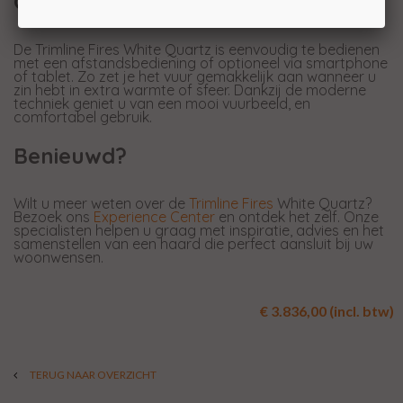
Genieten zonder gedoe
De Trimline Fires White Quartz is eenvoudig te bedienen
met een afstandsbediening of optioneel via smartphone
of tablet. Zo zet je het vuur gemakkelijk aan wanneer u
zin hebt in extra warmte of sfeer. Dankzij de moderne
techniek geniet u van een mooi vuurbeeld, en
comfortabel gebruik.
Benieuwd?
Wilt u meer weten over de
Trimline Fires
White Quartz?
Bezoek ons
Experience Center
en ontdek het zelf. Onze
specialisten helpen u graag met inspiratie, advies en het
samenstellen van een haard die perfect aansluit bij uw
woonwensen.
€ 3.836,00 (incl. btw)
TERUG NAAR OVERZICHT