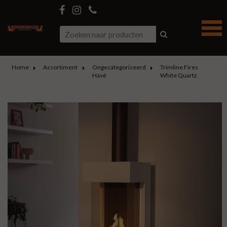
Home
Assortiment
Ongecategoriseerd
Trimline Fires
Havé
White Quartz