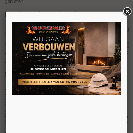
genieten!
Een haard met karakter
Met de Trimline Fires White Quartz kiest u voor een haard
die niet hoeft op te gaan in een wand of nis. Juist
doordat hij vrij in de ruimte staat, valt het design extra
op. Dat maakt deze
gashaard
een goede keuze voor wie
iets bijzonders zoekt, zonder dat het ingewikkeld hoeft te
worden. De strakke vormgeving zorgt voor een moderne
uitstraling, terwijl het vuur juist warmte en gezelligheid
toevoegt.
Sfeer die je makkelijk plaatst
Een vrijstaande haard geeft veel vrijheid in de ruimte. U
kunt hem een mooie plek geven in de woonkamer, bij een
zithoek of op een andere plek waar u graag sfeer wilt
creëren. De Trimline Fires White Quartz voelt daardoor
minder als een standaard haard en meer als een stijlvol
onderdeel van je interieur. Afhankelijk van het model zijn
er verschillende mogelijkheden voor glas, branderbed en
afwerking. Zo stemt u de haard goed af op uw woonstijl.