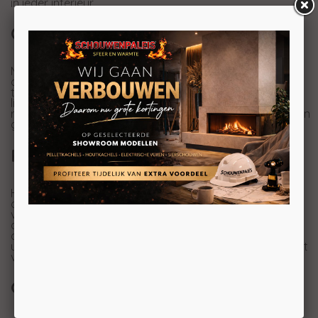
in ieder interieur.
Over het model
Met de Trimlines Fires 38 Front haalt u een haard in huis
die niet alleen warmte geeft, maar ook echt iets
toevoegt aan uw interieur. Door het strakke frontdesign
ligt de focus volledig op het vuur en krijgt de haard een
rustige, moderne uitstraling. De haard is voorzien van een
gesloten systeem.
Realistisch vuurbeeld
Het vuurbeeld van de Trimlines Fires 38 Front is
ontwikkeld voor maximale sfeerbeleving. De dansende
vlammen, het realistische houtset en de verschillende
afwerkingsmogelijkheden zorgen voor een warme en
authentieke uitstraling. Optioneel kan de haard worden
uitgevoerd met ontspiegeld glas (AR glas), waardoor het
vuur nóg beter tot zijn recht komt.
Gebruiksgemak en comfort