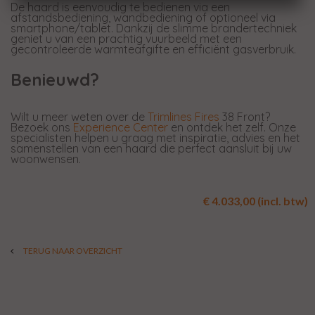
De haard is eenvoudig te bedienen via een
afstandsbediening, wandbediening of optioneel via
smartphone/tablet. Dankzij de slimme brandertechniek
geniet u van een prachtig vuurbeeld met een
gecontroleerde warmteafgifte en efficiënt gasverbruik.
Benieuwd?
Wilt u meer weten over de
Trimlines Fires
38 Front?
Bezoek ons
Experience Center
en ontdek het zelf. Onze
specialisten helpen u graag met inspiratie, advies en het
samenstellen van een haard die perfect aansluit bij uw
woonwensen.
€ 4.033,00 (incl. btw)
TERUG NAAR OVERZICHT