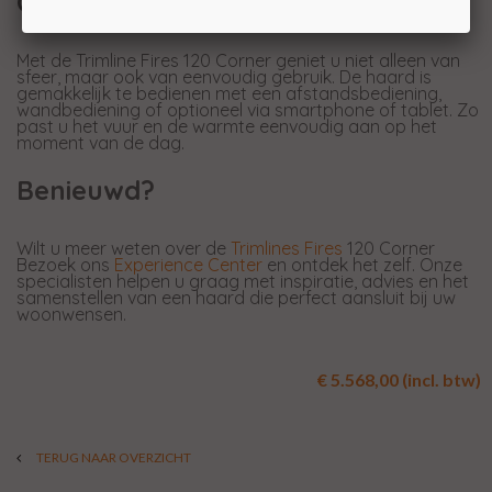
Ontworpen voor dagelijks gemak
Met de Trimline Fires 120 Corner geniet u niet alleen van
sfeer, maar ook van eenvoudig gebruik. De haard is
gemakkelijk te bedienen met een afstandsbediening,
wandbediening of optioneel via smartphone of tablet. Zo
past u het vuur en de warmte eenvoudig aan op het
moment van de dag.
Benieuwd?
Wilt u meer weten over de
Trimlines Fires
120 Corner
Bezoek ons
Experience Center
en ontdek het zelf. Onze
specialisten helpen u graag met inspiratie, advies en het
samenstellen van een haard die perfect aansluit bij uw
woonwensen.
€ 5.568,00 (incl. btw)
TERUG NAAR OVERZICHT