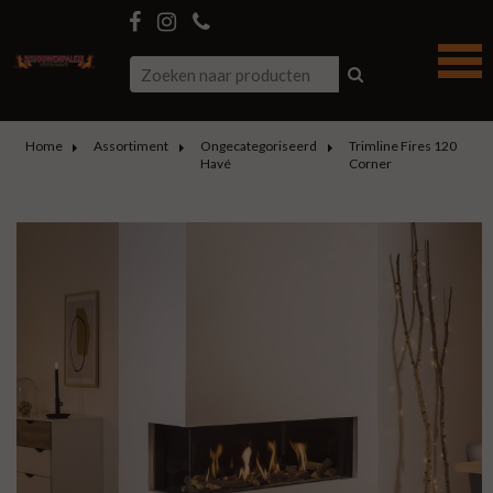
Home
Assortiment
Ongecategoriseerd
Trimline Fires 120
Havé
Corner