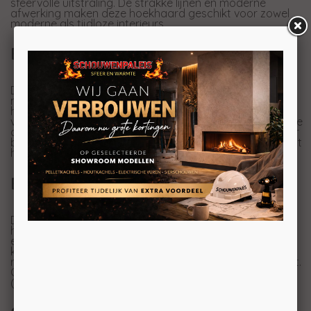
sfeervolle uitstraling. De strakke lijnen en moderne
afwerking maken deze hoekhaard geschikt voor zowel
moderne als tijdloze interieurs.
Een echte sfeermaker in de ruimte
De Trimline Fires 120 Corner is ontworpen om het vuur
meer onderdeel van de leefruimte te maken. Dankzij het
hoekdesign creëert u niet alleen extra zicht op de
vlammen, maar ook meer verbinding tussen verschillende
delen van de ruimte. Dat maakt deze haard perfect voor
bijvoorbeeld een open woonkamer of keuken. Daarnaast
heeft de
gashaard
een gesloten systeem.
Een levendig vuurbeeld
De combinatie van hoge vlammen, een realistische
houtset en diverse afwerkingsmogelijkheden zorgt voor
een realistisch vuurbeeld. Door het vuur vanuit twee
kanten te kunnen bekijken, krijgt de haard een extra
ruimtelijk effect en komt de sfeer nog beter tot zijn recht.
Optioneel is de haard uit te voeren met ontspiegeld glas
(AR glas) voor nog beter zicht op het vuur.