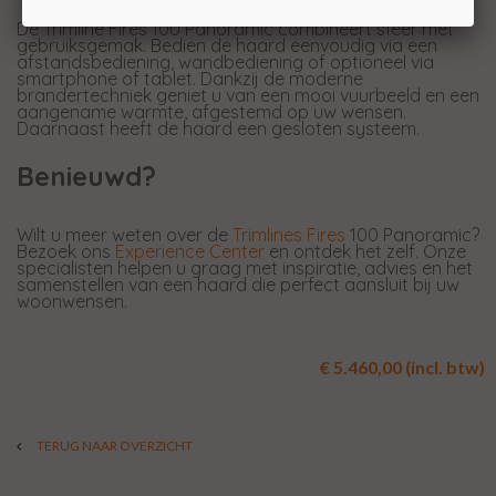
De Trimline Fires 100 Panoramic combineert sfeer met
gebruiksgemak. Bedien de haard eenvoudig via een
afstandsbediening, wandbediening of optioneel via
smartphone of tablet. Dankzij de moderne
brandertechniek geniet u van een mooi vuurbeeld en een
aangename warmte, afgestemd op uw wensen.
Daarnaast heeft de haard een gesloten systeem.
Benieuwd?
Wilt u meer weten over de
Trimlines Fires
100 Panoramic?
Bezoek ons
Experience Center
en ontdek het zelf. Onze
specialisten helpen u graag met inspiratie, advies en het
samenstellen van een haard die perfect aansluit bij uw
woonwensen.
€ 5.460,00 (incl. btw)
TERUG NAAR OVERZICHT