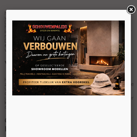
Met de Trimline Fires 100 Panoramic creëert u niet alleen
warmte en sfeer, maar ook extra beleving in de ruimte.
Door het glas aan de voorzijde en beide zijkanten krijgt
het vuur meer diepte en lijkt de haard nog groter en
levendiger. Dat maakt een panoramahaard perfect voor
moderne woonkamers, cinewalls of open leefruimtes.
Dankzij het minimalistische ontwerp laat de haard zich
eenvoudig combineren met verschillende interieurstijlen,
van strak modern tot warm en sfeervol.
Vuurbeeld vanuit drie kanten
Het driezijdige vuurzicht zorgt ervoor dat het vuur altijd
zichtbaar blijft, waar u ook zit in de ruimte. De realistische
vlammen, het realistische houtset en de verschillende
afwerkingsmogelijkheden geven de haard een luxe en
uitnodigende uitstraling. Voor nog beter zicht op het vuur
kan de haard optioneel worden uitgevoerd met
ontspiegeld glas (AR glas).
Comfortabel en eenvoudig te
bedienen