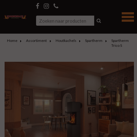
Home
Assortiment
Houtkachels
Spartherm
Spartherm
Trico S