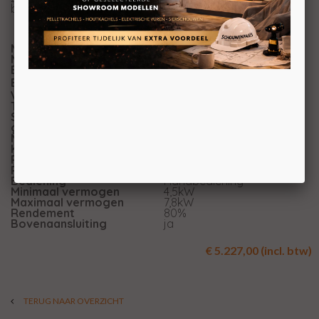
bijvoorbeeld perfect in ruimtes met een hoog plafond.
Merk
Spartherm
Model
Trico S
Brandstof
Hout
Energie-efficiëntieklasse
Vuurzicht
Driezijdig
Type kachel
Vrijstaand
Systeem (open of
Als open- en gesloten aan
gesloten)
te sluiten
Materiaal
Plaatstaal
Kleur
Parel
Ruitmaat breedte
40cm
Ruitmaat hoogte
51,5cm
Bediening
Handbediening
Minimaal vermogen
4,5kW
Maximaal vermogen
7,8kW
Rendement
80%
Bovenaansluiting
ja
€ 5.227,00 (incl. btw)
TERUG NAAR OVERZICHT