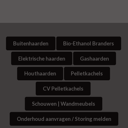
Buitenhaarden
Bio-Ethanol Branders
Elektrische haarden
Gashaarden
Houthaarden
Pelletkachels
CV Pelletkachels
Schouwen | Wandmeubels
Onderhoud aanvragen / Storing melden