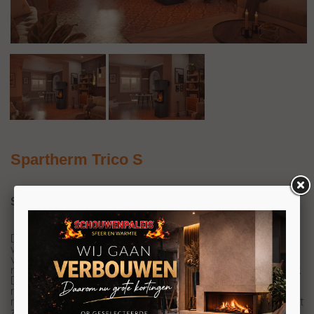
Spartherm Trico S
Spartherm Trico S
De Trico S van Spartherm beschikt over een grote ruit
waardoor u een prachtig zicht heeft op het
vlammenspel. Daarbij kan het vuur door de driezijdige
ruit bewonderd worden vanuit alle hoeken van de kamer.
Door de vierkante hoeken en strakke lijnen heeft het
model een moderne uitstraling. De Trico S is een perfect
model voor wat kleinere woonruimtes, in tegenstelling tot
zijn grote broer; de Trico L. Dit hogere model past