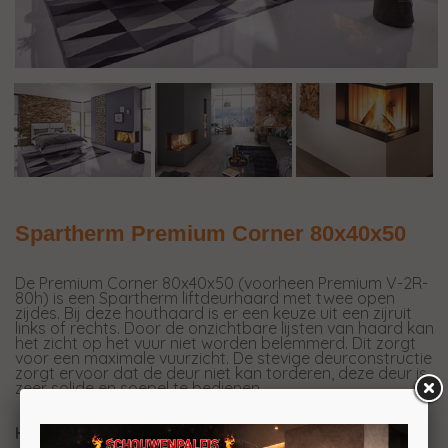
Spartherm Premium Corner 80x40x50
De Premium Corner 80x40x50 (voorheen Premium V-2R-
80h) is een Spartherm liftdeurhaard met twee open
zijdes. Bij deze houthaard is er een keuze uit een zijruit
links of rechts. Door de onzichtbare lijsten van haard kan
het zicht op het vuur niet worden belemmerd. Dit zorgt
voor een maximale vuurzicht. De stevige deurconstructie
zorgt ervoor dat de deur niet kan torderen, deze deur is
zeer solide en soepel te bedienen.
Hoog rendement