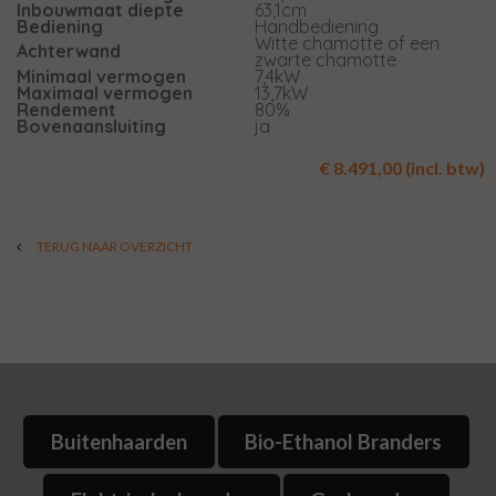
Inbouwmaat diepte
63,1cm
Bediening
Handbediening
Witte chamotte of een
Achterwand
zwarte chamotte
Minimaal vermogen
7,4kW
Maximaal vermogen
13,7kW
Rendement
80%
Bovenaansluiting
ja
€ 8.491,00 (incl. btw)
TERUG NAAR OVERZICHT
Buitenhaarden
Bio-Ethanol Branders