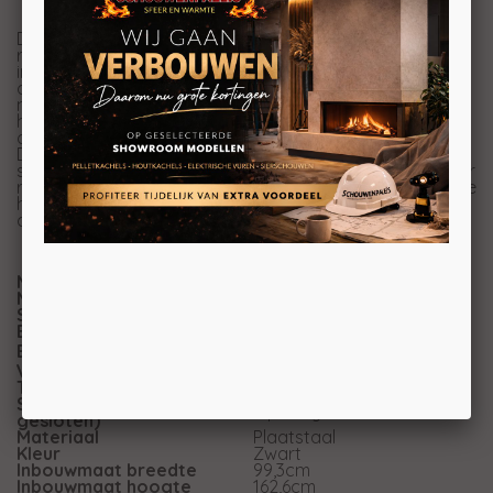
De Premium lijn van Spartherm heeft een hoog
rendement (energieklasse A+). Wanneer u dus een
inzethaard van Spartherm gebruikt in een bestaande
openhaard situatie gaat u van hooguit 10% rendement
naar 80%! Dat betekent meer warmteopbrengst uit uw
hout, dus zuiniger stoken, maar ook (veel) minder
overlast voor de omgeving en schoner voor het millieu.
Daarnaast is het met een inzethaard veel makkelijker
stoken dan met een openhaard en levert het veel minder
rommel op. Ook kunt u gewoon gaan slapen wanneer de
haard nog aan is of als u even voor een boodschap de
deur uit moet en dit kan met een openhaard niet.
Merk
Spartherm
Model
Premium Corner 80x40x50
Serie
Premium
Brandstof
Hout
Energie-efficiëntieklasse
Vuurzicht
Hoek
Type kachel
Inbouw
Systeem (open of
Open systeem
gesloten)
Materiaal
Plaatstaal
Kleur
Zwart
Inbouwmaat breedte
99,3cm
Inbouwmaat hoogte
162,6cm