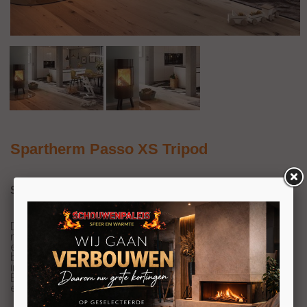
Spartherm Passo XS Tripod
Spartherm Passo XS Tripod vrijstaande houtkachel
De Spartherm Tripod is een mooie ronde kachel met een
relatief laag nominaal vermogen van 5kW. Ideaal dus in
een grote, moderne, goed geïsoleerde woonkamer met
bijvoorbeeld vloerverwarming. U krijgt echt een sierraad
in uw woonkamer met deze Spartherm houtkachel.
Eenmaal aangestoken maakt deze de ruimte ook nog
eens sfeervoller en heerlijk warm.