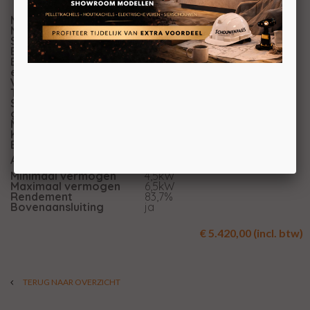
Merk
Spartherm
Model
Passo XS Tripod
Serie
Passo
Brandstof
Hout
Energie-
efficiëntieklasse
Vuurzicht
Front
Type kachel
Vrijstaand
Systeem (open of
Als open- en gesloten aan te
gesloten)
sluiten
Materiaal
Plaatstaal
Kleur
Zwart
Bediening
Handbediening
Zwarte chamotte of witte
Achterwand
chamotte
Minimaal vermogen
4,5kW
Maximaal vermogen
6,5kW
Rendement
83,7%
Bovenaansluiting
ja
€ 5.420,00 (incl. btw)
TERUG NAAR OVERZICHT