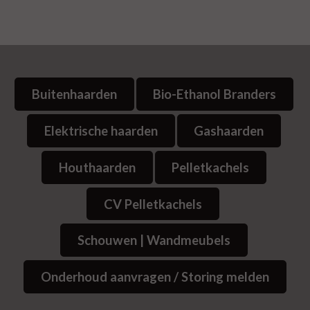
Buitenhaarden
Bio-Ethanol Branders
Elektrische haarden
Gashaarden
Houthaarden
Pelletkachels
CV Pelletkachels
Schouwen | Wandmeubels
Onderhoud aanvragen / Storing melden