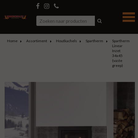
Home
Assortiment
Houtkachels
Spartherm
Spartherm
Linear
Inzet
34x45
(vaste
greep)