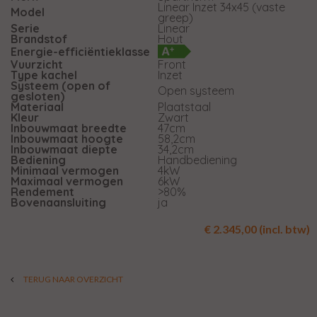
Linear Inzet 34x45 (vaste
Model
greep)
Serie
Linear
Brandstof
Hout
Energie-efficiëntieklasse
Vuurzicht
Front
Type kachel
Inzet
Systeem (open of
Open systeem
gesloten)
Materiaal
Plaatstaal
Kleur
Zwart
Inbouwmaat breedte
47cm
Inbouwmaat hoogte
58,2cm
Inbouwmaat diepte
34,2cm
Bediening
Handbediening
Minimaal vermogen
4kW
Maximaal vermogen
6kW
Rendement
>80%
Bovenaansluiting
ja
€ 2.345,00 (incl. btw)
TERUG NAAR OVERZICHT