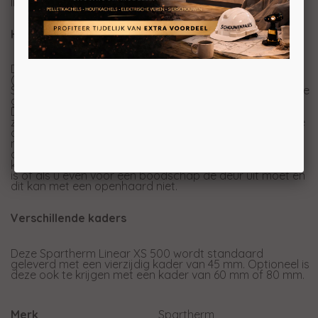
liftdeur.
Hoog rendement
De Linear lijn van Spartherm heeft een hoog rendement
(energieklasse A+). Wanneer u dus een inzethaard van
Spartherm gebruikt in een bestaande openhaard situatie
gaat u van hooguit 10% rendement naar meer dan 75%!
Dat betekent meer warmteopbrengst uit uw hout, dus
zuiniger stoken, maar ook (veel) minder overlast voor de
omgeving en schoner voor het millieu. Daarnaast is het
met een inzethaard veel makkelijker stoken dan met een
openhaard en levert het veel minder rommel op. Ook
kunt u gewoon gaan slapen wanneer de haard nog aan
is of als u even voor een boodschap de deur uit moet en
dit kan met een openhaard niet.
Verschillende kaders
Deze Spartherm Linear XS 500 wordt standaard
geleverd met een vierzijdig kader van 45 mm. Optioneel is
deze ook te krijgen met een kader van 60 mm of 80 mm.
Merk
Spartherm