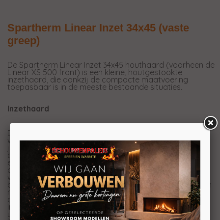
Spartherm Linear Inzet 34x45 (vaste
greep)
De Spartherm Linear Inzet 34x45 houthaard (voorheen de
Linear XS 500 front) is een kleine, houtgestookte
inzethaard, die dankzij de compacte maatvoering
toepasbaar is in de meeste bestaande situaties.
Inzethaard
Deze Spartherm Linear is een inzethaard. Inzethaarden
worden meestal toegepast in bestaande situaties waar
je niet kunt of wilt breken of verbouwen. Wanneer u nu
bijvoorbeeld een openhaard heeft, kunt u hier relatief
eenvoudig een inzethaard in plaatsen. Doordat de
afvoer vanuit de binnenkant van de kachel aangesloten
wordt, hoeft er niet veel gebroken te worden aan de
bestaande situatie. Natuurlijk is de inzethaard ook in een
nieuwe situatie te plaatsen. De inzethaard is over het
algemeen ook nog een stuk goedkoper dan een
inbouwhaard. Dit komt mede doordat de inzethaard
uitgerust is met een draaideur in plaats van met een